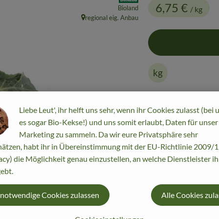
6,75 €
Bioland
/ kg
regional eig. Anbau
, Herkunft:
kg
#100
6,75 €
/ kg
7%
Liebe Leut', ihr helft uns sehr, wenn ihr Cookies zulasst (bei 
es sogar Bio-Kekse!) und uns somit erlaubt, Daten für unser
Marketing zu sammeln. Da wir eure Privatsphäre sehr
ätzen, habt ihr in Übereinstimmung mit der EU-Richtlinie 2009
acy) die Möglichkeit genau einzustellen, an welche Dienstleister i
ebt.
 notwendige Cookies zulassen
Alle Cookies zul