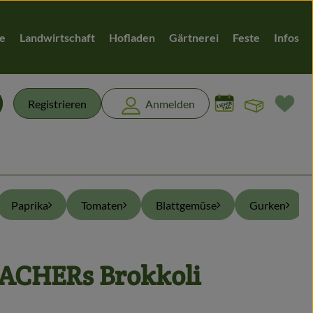
te
Landwirtschaft
Hofladen
Gärtnerei
Feste
Infos
Warenk
L
Registrieren
Anmelden
chen
Paprika
Tomaten
Blattgemüse
Gurken
ACHERs Brokkoli
fügen