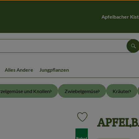
Apfelbacher Kis
Su
Alles Andere
Jungpflanzen
zelgemüse und Knollen
Zwiebelgemüse
Kräuter
APFELB
Produkt zu Favouriten hinzu
, Verband: