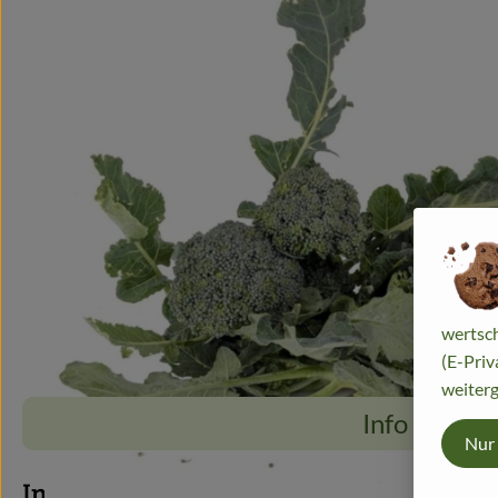
wertsch
(E-Priv
weiterg
Info
Nur
Info