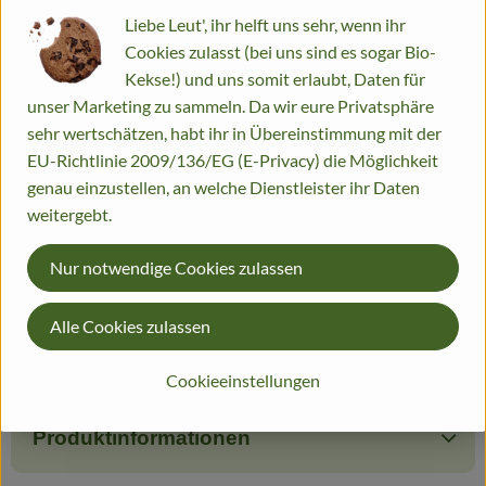
Dieser Artikel wird genau eingewogen.
Liebe Leut', ihr helft uns sehr, wenn ihr
Cookies zulasst (bei uns sind es sogar Bio-
Info
Herkunft
Kekse!) und uns somit erlaubt, Daten für
unser Marketing zu sammeln. Da wir eure Privatsphäre
Info
sehr wertschätzen, habt ihr in Übereinstimmung mit der
EU-Richtlinie 2009/136/EG (E-Privacy) die Möglichkeit
Mangold gehört zur Familie der Rüben, doch werden von ihm
genau einzustellen, an welche Dienstleister ihr Daten
nicht die Knollen, sondern Blätter und Stängel zubereitet. Da
weitergebt.
sich Sand und Erde gerne zwischen den unteren Blattrippen
festsetzen, ist Mangold, nachdem die Blätter vom
Nur notwendige Cookies zulassen
Wurzelansatz geschnitten sind, mehrmals und gründlich zu
waschen. Danach werden die Blätter von den Stielen
Alle Cookies zulassen
geschnitten, da letztere eine um ca. 3 Minuten längere Garzeit
haben.
Cookieeinstellungen
Produktinformationen