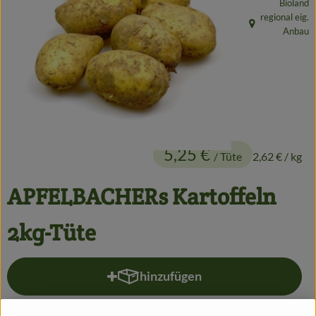
Bioland
Getränke
regional eig.
, Herkunft:
Anbau
Alles Andere
Jungpflanzen
Apfelbacher Kiste
5,25 €
/ Tüte
2,62 €
/ kg
Landwirtschaft
Hofladen
APFELBACHERs Kartoffeln
Gärtnerei
2kg-Tüte
Feste
hinzufügen
Infos
Produkt zum Warenkorb hinzufü