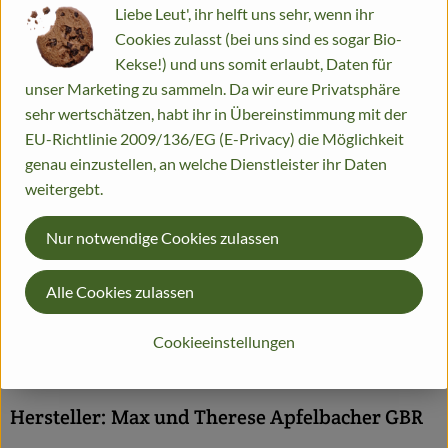
Tüte
Liebe Leut', ihr helft uns sehr, wenn ihr
Cookies zulasst (bei uns sind es sogar Bio-
#12
5,25 €
/ Tüte
2,62 €
/ kg
7% MwSt
Handelsklasse II
Kekse!) und uns somit erlaubt, Daten für
Info
Herkunft
unser Marketing zu sammeln. Da wir eure Privatsphäre
sehr wertschätzen, habt ihr in Übereinstimmung mit der
Info
EU-Richtlinie 2009/136/EG (E-Privacy) die Möglichkeit
genau einzustellen, an welche Dienstleister ihr Daten
weitergebt.
Kartoffeln im 2kg Gebinde. Vorwiegend festkochende Sorten
Nur notwendige Cookies zulassen
Produktinformationen
Alle Cookies zulassen
Cookieeinstellungen
Herkunft
Hersteller: Max und Therese Apfelbacher GBR