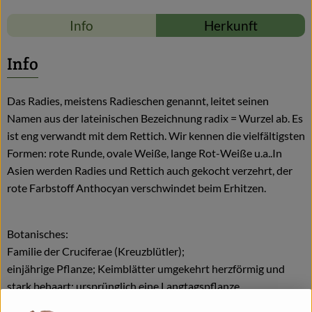
Info
Herkunft
Info
Das Radies, meistens Radieschen genannt, leitet seinen
Namen aus der lateinischen Bezeichnung radix = Wurzel ab. Es
ist eng verwandt mit dem Rettich. Wir kennen die vielfältigsten
Formen: rote Runde, ovale Weiße, lange Rot-Weiße u.a..In
Asien werden Radies und Rettich auch gekocht verzehrt, der
rote Farbstoff Anthocyan verschwindet beim Erhitzen.
Botanisches:
Familie der Cruciferae (Kreuzblütler);
einjährige Pflanze; Keimblätter umgekehrt herzförmig und
stark behaart; ursprünglich eine Langtagspflanze.