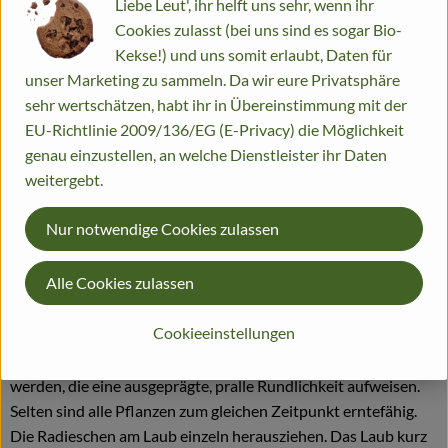
Geschichtliches:
Liebe Leut', ihr helft uns sehr, wenn ihr
Die Kulturarten des Radieschens stammen wahrscheinlich aus
Cookies zulasst (bei uns sind es sogar Bio-
dem östlichen Mittelmeerraum und Vorderasien.Es ist schon
Kekse!) und uns somit erlaubt, Daten für
bei den alten Ägyptern und Griechen bekannt gewesen. Die
unser Marketing zu sammeln. Da wir eure Privatsphäre
ursprünglichen Radieschentypen hatten durchweg ein
sehr wertschätzen, habt ihr in Übereinstimmung mit der
längliches Aussehen ("Eiszapfen"). Heutige europäische
EU-Richtlinie 2009/136/EG (E-Privacy) die Möglichkeit
Radiesformen sind erst seit dem 16.Jahrh. bekannt.
genau einzustellen, an welche Dienstleister ihr Daten
weitergebt.
Verwendung:
Mit ihrem frischen, würzigen Geschmack eignen sich
Nur notwendige Cookies zulassen
Radieschen gut zum rohen Verzehr in Salaten sowie zum
Garnieren
Alle Cookies zulassen
Blätter und Knollen gelten auch als Kochgemüse.
Cookieeinstellungen
Ernte:
Unter dem Radieschenbestand müssen solche herausgesucht
werden, die eine ausgeprägte, pralle Rundlichkeit aufweisen.
Selten sind alle Pflanzen zum gleichen Zeitpunkt erntefähig.
Die Radieschen am Laub einzeln herausziehen. Das Laub kurz