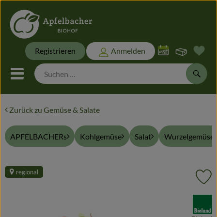
Warenk
Registrieren
Anmelden
Link
Mobiles Menu öffnen oder sch
Suche
Zurück zu Gemüse & Salate
Biokisten
APFELBACHERs
Kohlgemüse
Salat
Wurzelgemüse 
Themen
Biokisten
regional
Pr
Frisches
, Verband:
Naturwaren