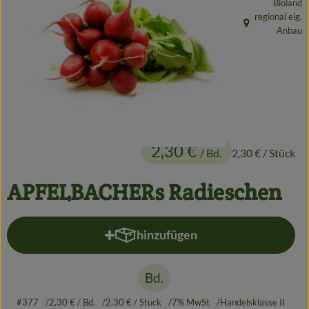
Bioland
Getränke
regional eig.
, Herkunft:
Anbau
Alles Andere
Jungpflanzen
Apfelbacher Kiste
2,30 €
/ Bd.
2,30 €
/ Stück
Landwirtschaft
Hofladen
APFELBACHERs Radieschen
Gärtnerei
hinzufügen
Produkt zum Warenkorb hinzufü
Feste
Infos
Bd.
#377
2,30 €
/ Bd.
2,30 €
/ Stück
7% MwSt
Handelsklasse II