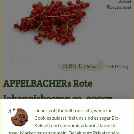
Bioland
Getränke
Deutschland
, Herkunft:
Alles Andere
Jungpflanzen
Apfelbacher Kiste
3,85 €
/ Schale
15,40 €
/ kg
Landwirtschaft
Hofladen
APFELBACHERs Rote
Gärtnerei
Johannisbeeren ca. 200gr
Feste
Liebe Leut', ihr helft uns sehr, wenn ihr
Artikel ist aktuell nicht bestellbar!
Cookies zulasst (bei uns sind es sogar Bio-
Infos
#1810
3,85 €
/ Schale
15,40 €
/ kg
7% MwSt
Handelsklasse II
Kekse!) und uns somit erlaubt, Daten für
unser Marketing zu sammeln. Da wir eure Privatsphäre