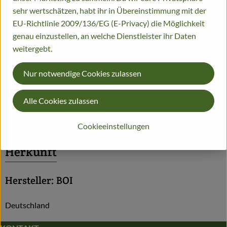
Info
Herkunft
sehr wertschätzen, habt ihr in Übereinstimmung mit der
EU-Richtlinie 2009/136/EG (E-Privacy) die Möglichkeit
Info
genau einzustellen, an welche Dienstleister ihr Daten
weitergebt.
Johannisbeeren, rot, Schale Rote Johannisbeeren haben einen
süß-aromatischen bis herb-säuerlichen Geschmack
Nur notwendige Cookies zulassen
Produktinformationen
Alle Cookies zulassen
Cookieeinstellungen
Herkunft
Hersteller: BOI
Deutschland