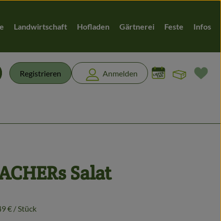
te
Landwirtschaft
Hofladen
Gärtnerei
Feste
Infos
Warenk
L
Registrieren
Anmelden
chen
ACHERs Salat
fügen
49 €
/ Stück