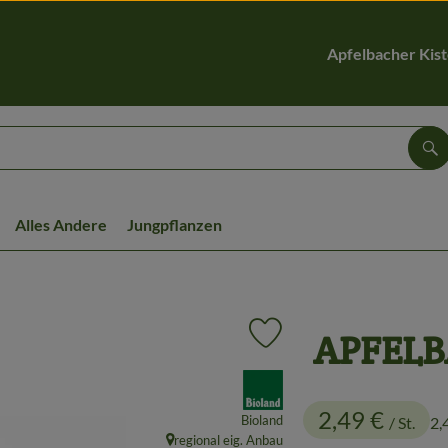
Apfelbacher Kis
Su
Alles Andere
Jungpflanzen
APFELB
Produkt zu Favouriten hinzu
, Verband:
2,49 €
Bioland
/ St.
2,
regional eig. Anbau