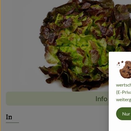
wertsch
(E-Priv
Info
weiterg
Nur
Info