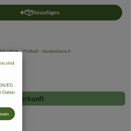
hinzufügen
Produkt zum Warenkorb hinzufügen
49 €
/ Stück
7% MwSt
Handelsklasse II
uns sind
/136/EG
hr Daten
Herkunft
assen