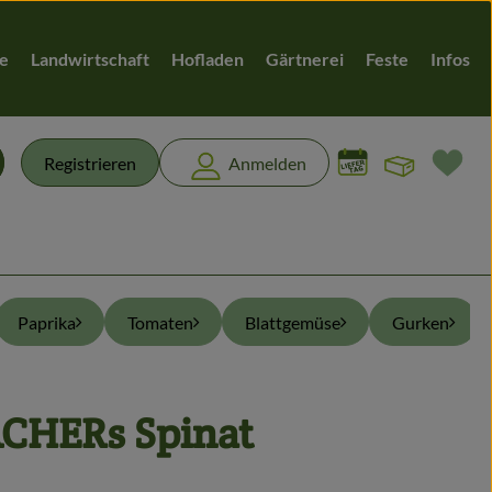
te
Landwirtschaft
Hofladen
Gärtnerei
Feste
Infos
Warenk
L
Registrieren
Anmelden
chen
Paprika
Tomaten
Blattgemüse
Gurken
CHERs Spinat
n