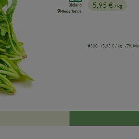
5,95 €
Bioland
/ kg
Niederlande
, Herkunft:
#800
5,95 €
/ kg
7% Mw