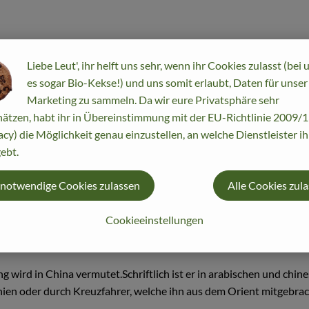
Liebe Leut', ihr helft uns sehr, wenn ihr Cookies zulasst (bei 
es sogar Bio-Kekse!) und uns somit erlaubt, Daten für unser
en Sprachen entstandenen Abwandlungen gehen entweder auf das per
Marketing zu sammeln. Da wir eure Privatsphäre sehr
ück.
ätzen, habt ihr in Übereinstimmung mit der EU-Richtlinie 2009
be, den Mangold und die Rote Beete.Mit der Zeit hat er ähnlich 
acy) die Möglichkeit genau einzustellen, an welche Dienstleister i
ebt.
 notwendige Cookies zulassen
Alle Cookies zul
wurzel von bis zu 1,20 m Tiefe; meist zweihäusig; enthält Oxalsäure
Cookieeinstellungen
g wird in China vermutet.Schriftlich ist er in arabischen und chin
nien oder durch Kreuzfahrer, welche ihn aus dem Orient mitgebra