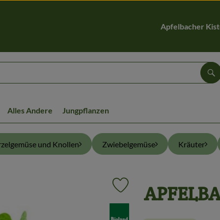
Apfelbacher Kis
Su
Alles Andere
Jungpflanzen
zelgemüse und Knollen
Zwiebelgemüse
Kräuter
APFELBA
Produkt zu Favouriten hinzufüge
, Verband: