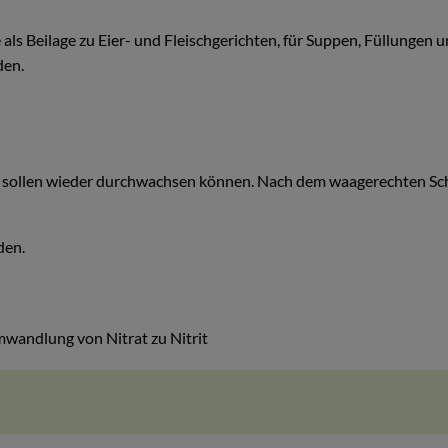
ls Beilage zu Eier- und Fleischgerichten, für Suppen, Füllungen u
den.
en sollen wieder durchwachsen können. Nach dem waagerechten Schn
den.
wandlung von Nitrat zu Nitrit