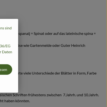
uns sind
sische aspanaij = Spinat oder auf das lateinische spina =
genutzte Gemüse wie Gartenmelde oder Guter Heinrich
/136/EG
hr Daten
assen
; je nach Sorte viele Unterschiede der Blätter in Form, Farbe
esischen Schriften frühestens zwischen 7.Jahrh. und 10.Jahrh.
cht haben könnten.