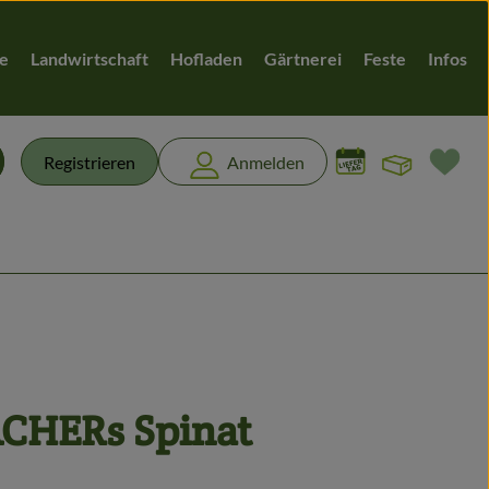
te
Landwirtschaft
Hofladen
Gärtnerei
Feste
Infos
Warenk
L
Registrieren
Anmelden
chen
CHERs Spinat
n