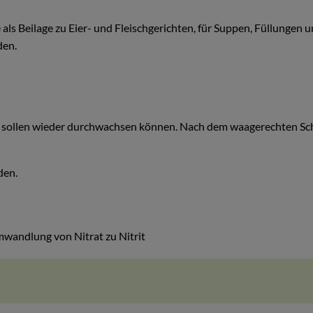
ls Beilage zu Eier- und Fleischgerichten, für Suppen, Füllungen u
den.
en sollen wieder durchwachsen können. Nach dem waagerechten Schn
den.
wandlung von Nitrat zu Nitrit