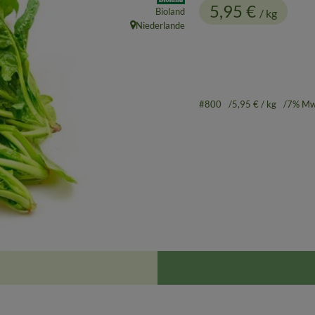
5,95 €
Bioland
/ kg
Niederlande
, Herkunft:
#800
5,95 €
/ kg
7% Mw