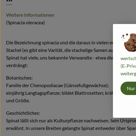
Weitere Informationen
(Spinacia oleracea)
Die Bezeichnung spinacia und die daraus in vielen europäisch
Stachel (es gibt eine Varität, die stachelige Samen aufweist) zur
Spinat hat viele, uns bekannte Verwandte - etwa die Zuckerrü
wertsch
verdrängt:
(E-Priv
weiterg
Botanisches:
Familie der Chenopodiacae (Gänsefußgewächse);
Nur
einjährig Langtagspflanze; bildet Blattrosetten; kräftige Pfahl
und Größe.
Geschichtliches:
Spinat läßt sich nur als Kulturpflanze nachweisen. Sein Ursprun
erwähnt. In unsere Breiten gelangte Spinat entweder über Spa