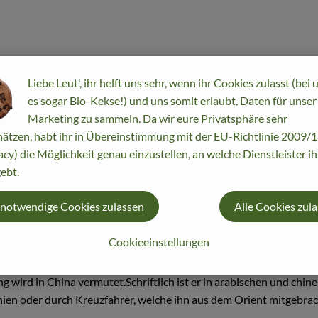
Liebe Leut', ihr helft uns sehr, wenn ihr Cookies zulasst (bei 
en Sprachen entstandenen Abwandlungen gehen entweder auf das per
es sogar Bio-Kekse!) und uns somit erlaubt, Daten für unser
ück.
Marketing zu sammeln. Da wir eure Privatsphäre sehr
be, den Mangold und die Rote Beete.Mit der Zeit hat er ähnlich 
ätzen, habt ihr in Übereinstimmung mit der EU-Richtlinie 2009
acy) die Möglichkeit genau einzustellen, an welche Dienstleister i
ebt.
 notwendige Cookies zulassen
Alle Cookies zul
wurzel von bis zu 1,20 m Tiefe; meist zweihäusig; enthält Oxalsäure
Cookieeinstellungen
g wird in China vermutet.Schriftlich ist er in arabischen und chin
nien oder durch Kreuzfahrer, welche ihn aus dem Orient mitgebra