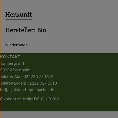
Herkunft
Hersteller: Bio
Niederlande
KONTAKT
Tombergstr. 1
53332 Bornheim
Telefon Abo: 02222 927 1616
Telefon Laden: 02222 927 1618
hof[at]bioland-apfelbacher.de
Ökokontrollstelle: DE-ÖKO-006