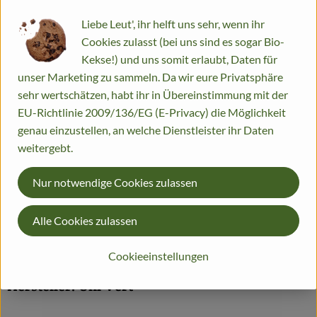
Liebe Leut', ihr helft uns sehr, wenn ihr
#1577
4,95 €
/ kg
7% MwSt
Handelsklasse II
Dieser Artikel wird genau eingewogen.
Cookies zulasst (bei uns sind es sogar Bio-
Kekse!) und uns somit erlaubt, Daten für
Info
Herkunft
unser Marketing zu sammeln. Da wir eure Privatsphäre
sehr wertschätzen, habt ihr in Übereinstimmung mit der
Info
EU-Richtlinie 2009/136/EG (E-Privacy) die Möglichkeit
genau einzustellen, an welche Dienstleister ihr Daten
weitergebt.
Produktinformationen
Nur notwendige Cookies zulassen
Alle Cookies zulassen
Herkunft
Cookieeinstellungen
Hersteller: Uni-Vert