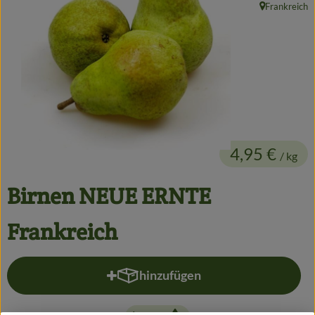
Frankreich
Getränke
, Herkunft:
Alles Andere
Jungpflanzen
Apfelbacher Kiste
4,95 €
/ kg
Landwirtschaft
Hofladen
Birnen NEUE ERNTE
Gärtnerei
Frankreich
Feste
hinzufügen
Infos
Produkt zum Warenkorb hinzufü