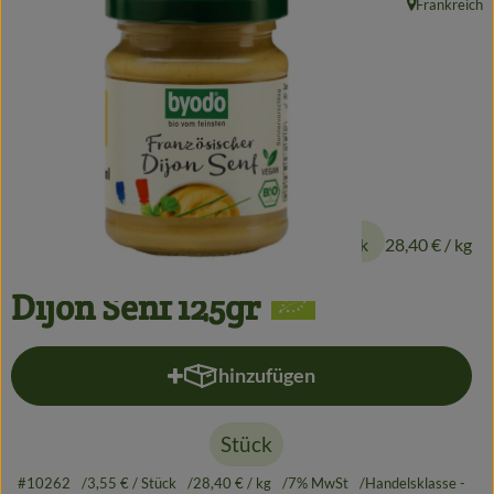
Frankreich
, Herkunft:
Getränke
Alles Andere
Jungpflanzen
Apfelbacher Kiste
3,55 €
/ Stück
28,40 €
/ kg
Landwirtschaft
Hofladen
Dijon Senf 125gr
Gärtnerei
hinzufügen
Produkt zum Warenkorb hinzufü
Feste
Infos
Stück
#10262
3,55 €
/ Stück
28,40 €
/ kg
7% MwSt
Handelsklasse -