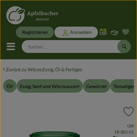
Warenk
Registrieren
Anmelden
Link
Mobiles Menu öffnen oder sch
Suche
Zurück zu Würze,Essig, Öl & Fertiges
Biokisten
Öl
Essig, Senf und Würzsaucen
Gewürze
Tomatiges
Themen
Biokisten
Pr
Frisches
, Verband:
UW
Naturwaren
, Kontrollstel
FR-BIO-01