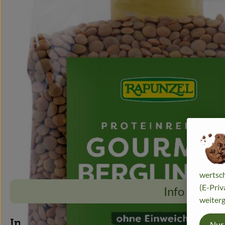
wertsch
(E-Priv
Info
weiterg
Info
Nur