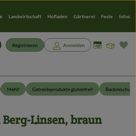
te
Landwirtschaft
Hofladen
Gärtnerei
Feste
Infos
Warenk
L
Registrieren
Anmelden
chen
Mehl
Getreideprodukte glutenfrei
Backmischunge
Berg-Linsen, braun
en