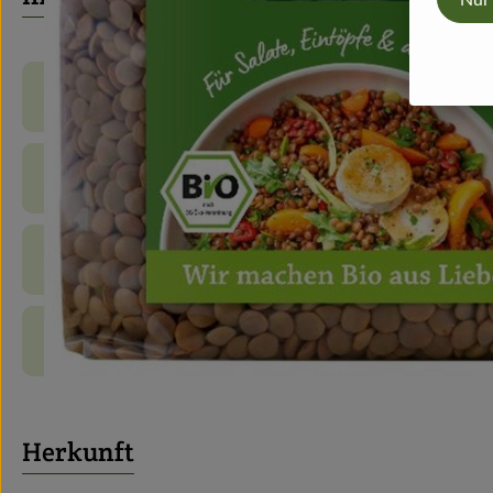
Produktinformationen
Zutaten
Nährwert-Info
Produktdatenblatt
Herkunft