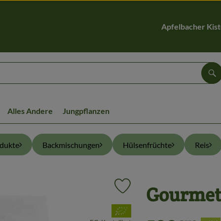
Apfelbacher Kis
Su
Alles Andere
Jungpflanzen
odukte
Backmischungen
Hülsenfrüchte
Reis
Gourmet 
Produkt zu Favouriten hinzufüg
, Verband: