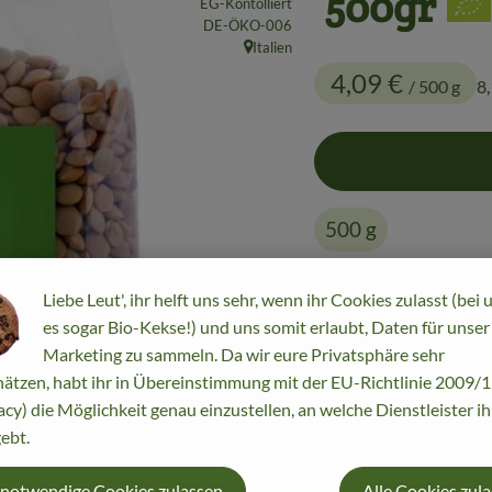
500gr
EG-Kontolliert
, Kontrollstelle:
DE-ÖKO-006
Italien
, Herkunft:
4,09 €
/ 500 g
8
500 g
Liebe Leut', ihr helft uns sehr, wenn ihr Cookies zulasst (bei 
#7323
4,09 €
/ 500 g
8
es sogar Bio-Kekse!) und uns somit erlaubt, Daten für unser
Marketing zu sammeln. Da wir eure Privatsphäre sehr
ätzen, habt ihr in Übereinstimmung mit der EU-Richtlinie 2009
acy) die Möglichkeit genau einzustellen, an welche Dienstleister i
ebt.
 notwendige Cookies zulassen
Alle Cookies zul