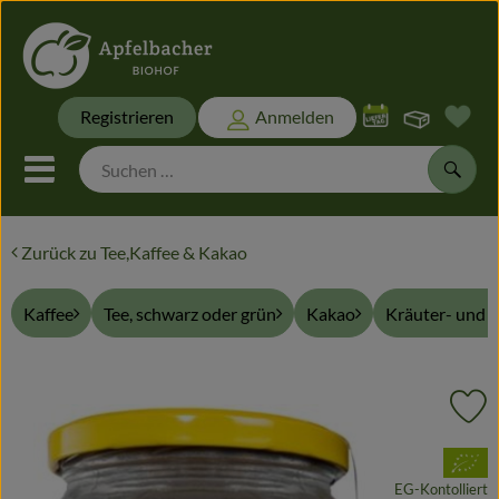
Warenk
Registrieren
Anmelden
Link
Mobiles Menu öffnen oder sch
Suche
Zurück zu Tee,Kaffee & Kakao
Biokisten
Kaffee
Tee, schwarz oder grün
Kakao
Kräuter- und 
Themen
Biokisten
Pr
Frisches
, Verband:
Naturwaren
EG-Kontolliert