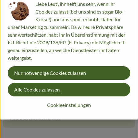
250 g
Liebe Leut', ihr helft uns sehr, wenn ihr
Cookies zulasst (bei uns sind es sogar Bio-
#14190
6,10 €
/ 250 g
24,40 €
/ kg
7% MwSt
Handelsklasse II
Kekse!) und uns somit erlaubt, Daten für
Info
Herkunft
unser Marketing zu sammeln. Da wir eure Privatsphäre
sehr wertschätzen, habt ihr in Übereinstimmung mit der
Info
EU-Richtlinie 2009/136/EG (E-Privacy) die Möglichkeit
genau einzustellen, an welche Dienstleister ihr Daten
weitergebt.
Produktinformationen
Nur notwendige Cookies zulassen
Alle Cookies zulassen
Zutaten
Cookieeinstellungen
Produktdatenblatt