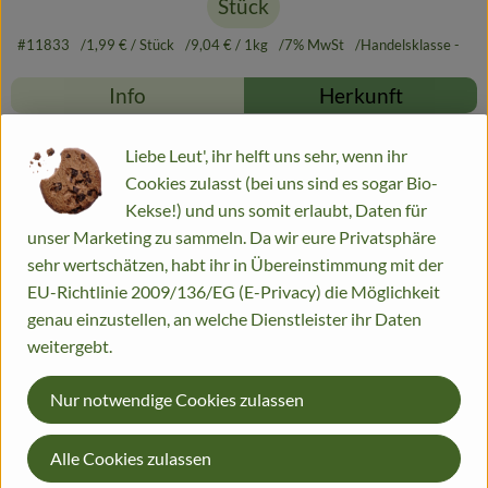
Stück
#11833
1,99 €
/ Stück
9,04 €
/ 1kg
7% MwSt
Handelsklasse -
Info
Herkunft
Info
Liebe Leut', ihr helft uns sehr, wenn ihr
Cookies zulasst (bei uns sind es sogar Bio-
Kekse!) und uns somit erlaubt, Daten für
unser Marketing zu sammeln. Da wir eure Privatsphäre
Produktinformationen
sehr wertschätzen, habt ihr in Übereinstimmung mit der
EU-Richtlinie 2009/136/EG (E-Privacy) die Möglichkeit
genau einzustellen, an welche Dienstleister ihr Daten
Zutaten
weitergebt.
Nur notwendige Cookies zulassen
Nährwert-Info
Alle Cookies zulassen