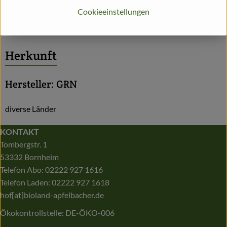
Produktdatenblatt
Cookieeinstellungen
Herkunft
Hersteller: GRN
diverse Länder
KONTAKT
Tombergstr. 1
53332 Bornheim
Telefon Abo: 02222 927 1616
Telefon Laden: 02222 927 1618
hof[at]bioland-apfelbacher.de
Ökokontrollstelle: DE-ÖKO-006