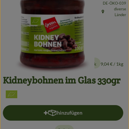
, Kontrollstelle:
DE-ÖKO-039
Getränke
diverse
, Herkunft:
Länder
Alles Andere
Jungpflanzen
Apfelbacher Kiste
1,99 €
/ Stück
9,04 €
/ 1kg
Landwirtschaft
Hofladen
Kidneybohnen im Glas 330gr
Gärtnerei
Feste
hinzufügen
Infos
Produkt zum Warenkorb hinzufü