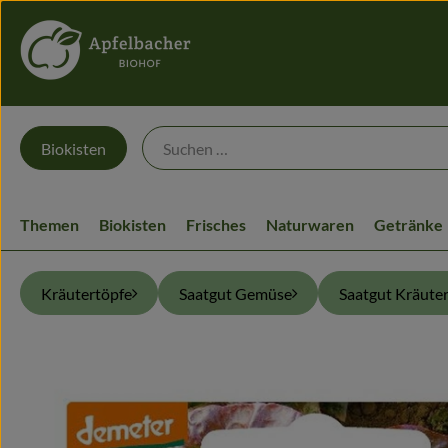
Biokisten
Themen
Biokisten
Frisches
Naturwaren
Getränke
Kräutertöpfe
Saatgut Gemüse
Saatgut Kräute