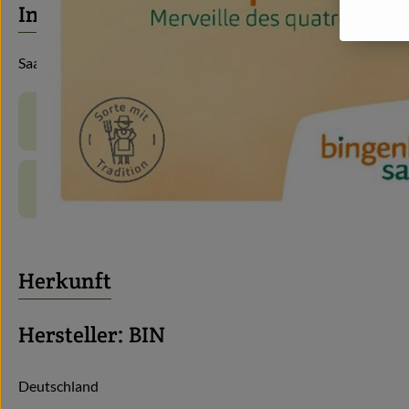
Info
Saatgut
Produktinformationen
Produktdatenblatt
Herkunft
Hersteller: BIN
Deutschland