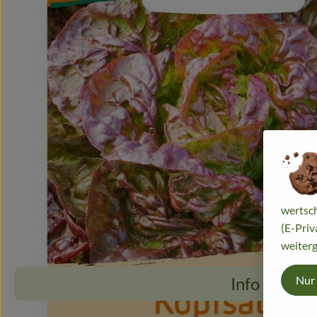
wertsch
(E-Priv
weiterg
Nur
Info