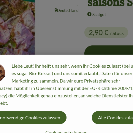
saisons
, Kontrollstelle:
.
Deutschland
, Herkunft:
Saatgut
2,90 €
/ Stück
Liebe Leut', ihr helft uns sehr, wenn ihr Cookies zulasst (bei 
Stück
es sogar Bio-Kekse!) und uns somit erlaubt, Daten für unser
Marketing zu sammeln. Da wir eure Privatsphäre sehr
ätzen, habt ihr in Übereinstimmung mit der EU-Richtlinie 2009
#22290
2,90 €
/ Stück
acy) die Möglichkeit genau einzustellen, an welche Dienstleister i
ebt.
 notwendige Cookies zulassen
Alle Cookies zul
Cookieeinstellungen