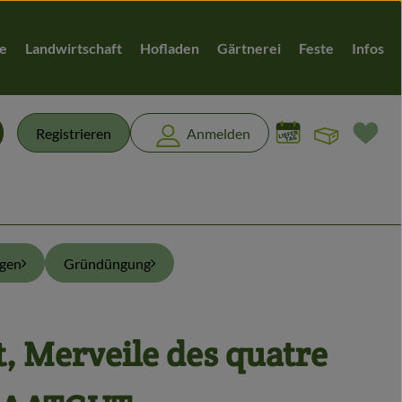
te
Landwirtschaft
Hofladen
Gärtnerei
Feste
Infos
Warenk
L
Registrieren
Anmelden
chen
ngen
Gründüngung
t, Merveile des quatre
n