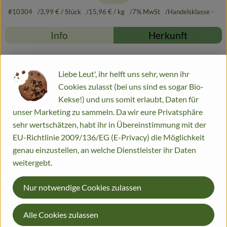
#10304
3,99 €
/ Stück
15,96 €
/ kg
7% MwSt
Handelsklasse -
Info
Herkunft
Info
Liebe Leut', ihr helft uns sehr, wenn ihr
Cookies zulasst (bei uns sind es sogar Bio-
ACHTUNG NEUE GRÖSSE
Kekse!) und uns somit erlaubt, Daten für
unser Marketing zu sammeln. Da wir eure Privatsphäre
Produktinformationen
sehr wertschätzen, habt ihr in Übereinstimmung mit der
EU-Richtlinie 2009/136/EG (E-Privacy) die Möglichkeit
genau einzustellen, an welche Dienstleister ihr Daten
Zutaten
weitergebt.
Nur notwendige Cookies zulassen
Nährwert-Info
Alle Cookies zulassen