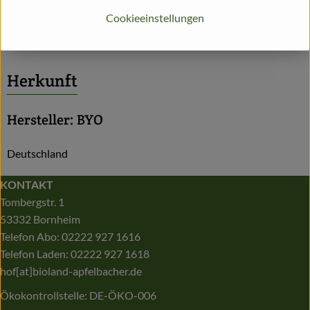
Produktdatenblatt
Cookieeinstellungen
Herkunft
Hersteller: BYO
Deutschland
KONTAKT
Tombergstr. 1
53332 Bornheim
Telefon Abo: 02222 927 1616
Telefon Laden: 02222 927 1618
hof[at]bioland-apfelbacher.de
Ökokontrollstelle: DE-ÖKO-006