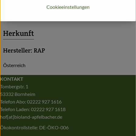
Produktdatenblatt
Cookieeinstellungen
Herkunft
Hersteller: RAP
Österreich
KONTAKT
Tombergstr. 1
53332 Bornheim
Telefon Abo: 02222 927 1616
Telefon Laden: 02222 927 1618
hof[at]bioland-apfelbacher.de
Ökokontrollstelle: DE-ÖKO-006