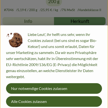
200 g
#7046
5,19 €
/ 200 g
25,95 €
/ kg
7% MwSt
Handelsklasse II
Info
Herkunft
Info
Liebe Leut', ihr helft uns sehr, wenn ihr
Cookies zulasst (bei uns sind es sogar Bio-
Kekse!) und uns somit erlaubt, Daten für
unser Marketing zu sammeln. Da wir eure Privatsphäre
Produktinformationen
sehr wertschätzen, habt ihr in Übereinstimmung mit der
EU-Richtlinie 2009/136/EG (E-Privacy) die Möglichkeit
genau einzustellen, an welche Dienstleister ihr Daten
Zutaten
weitergebt.
Nur notwendige Cookies zulassen
Nährwert-Info
Alle Cookies zulassen