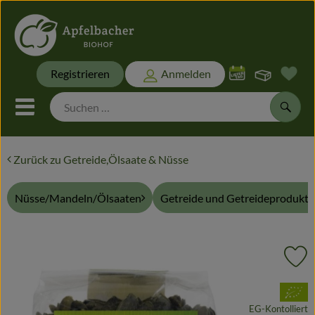
Warenk
Registrieren
Anmelden
Link
Mobiles Menu öffnen oder sch
Suche
Zurück zu Getreide,Ölsaate & Nüsse
Biokisten
Nüsse/Mandeln/Ölsaaten
Getreide und Getreideprodukte
Themen
Biokisten
Pr
Frisches
, Verband:
Naturwaren
EG-Kontolliert