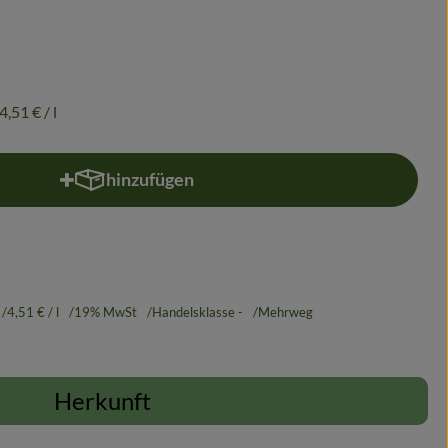
4,51 €
/ l
hinzufügen
Produkt zum Warenkorb hinzufügen
4,51 €
/ l
19% MwSt
Handelsklasse -
Mehrweg
Herkunft