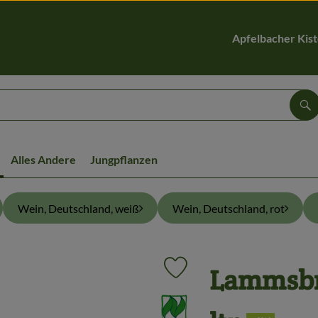
Apfelbacher Kis
Su
Alles Andere
Jungpflanzen
Wein, Deutschland, weiß
Wein, Deutschland, rot
Lammsbrä
Produkt zu Favouriten hinzufüg
, Verband: