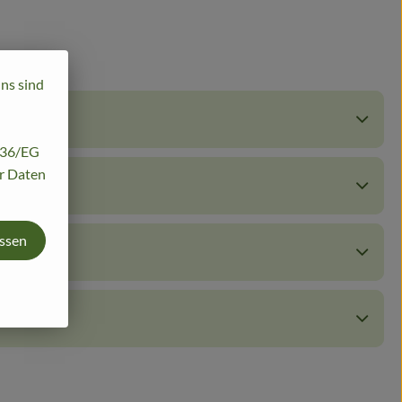
uns sind
/136/EG
hr Daten
assen