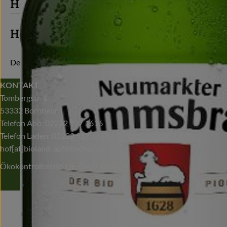
Herkunft
Hersteller: NEU
Deutschland
KONTAKT
Tombergstr. 1
53332 Bornheim
Telefon Abo: 02222 927 1616
Telefon Laden: 02222 927 1618
hof[at]bioland-apfelbacher.de
Ökokontrollstelle: DE-ÖKO-006