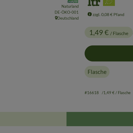
ltr
Naturland
, Kontrollstelle:
DE-ÖKO-001
zzgl. 0,08 € Pfand
Deutschland
, Herkunft:
1,49 €
/ Flasche
Flasche
#16618
1,49 €
/ Flasche