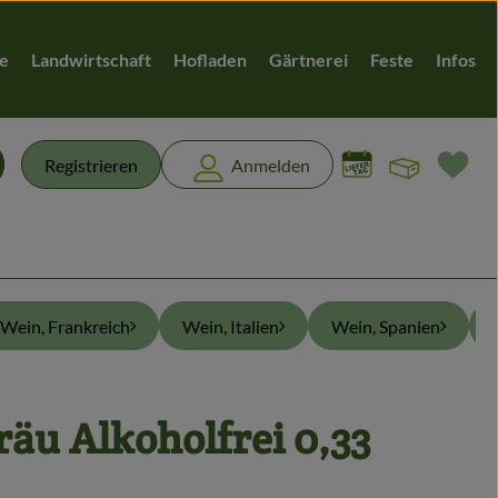
te
Landwirtschaft
Hofladen
Gärtnerei
Feste
Infos
Warenk
L
Registrieren
Anmelden
chen
Wein, Frankreich
Wein, Italien
Wein, Spanien
u Alkoholfrei 0,33
en