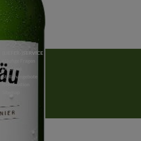
(LIEFER-)SERVICE
Häufige Fragen
Über uns
Stellenangebote
Reklamation
Sitemap