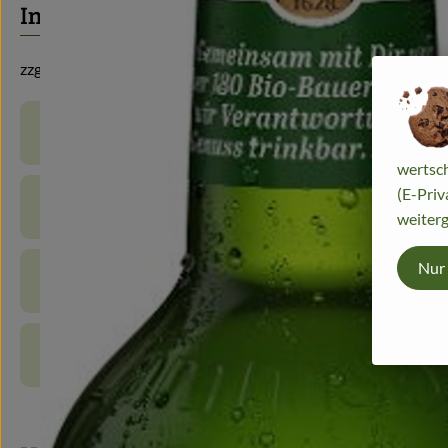
Info
zzgl. 0,08 € Pfand
Produktinformationen
wertsch
(E-Priv
Zutaten
weiterg
Nur
Nährwert-Info
Produktdatenblatt