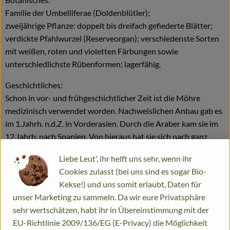
Familie der Umbelliferae (Doldenblütler);
zweijährige Pflanze: doppelt bis dreifach gefiederte Blätter;
verdickte Pfahlwurzel (Reserveorgan); verschiedenste Sorten
mit weißen, roten und violetten Färbungen sowie
unterschiedlichste Rübenformen; lagerfähig.
Geschichtliches:
Schon in vor- und frühgeschichtlicher Zeit ist die Möhre
medizinisch verwendet worden. Nachweislichen Anbau gab es
im 1.Jahrh. n.d.Z. in Vorderasien. Durch die Araber kam sie im
12.Jahrh. nach Spanien. Von hieraus hat sie sich nach ganz
Europa verbreitet.
Liebe Leut', ihr helft uns sehr, wenn ihr
Durch Züchtung entwickelten im 18.Jahrh. holländische
Cookies zulasst (bei uns sind es sogar Bio-
Gärtner die orangefarbenen Speisemöhrentypen.Sie werden
Kekse!) und uns somit erlaubt, Daten für
heute als Bund- oder Lagermöhren verkauft.
unser Marketing zu sammeln. Da wir eure Privatsphäre
Verwendung:
sehr wertschätzen, habt ihr in Übereinstimmung mit der
Die Zubereitungsarten von Möhren sind äußerst viefältig.
EU-Richtlinie 2009/136/EG (E-Privacy) die Möglichkeit