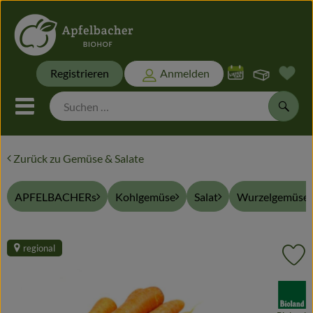
Warenk
Registrieren
Anmelden
Link
Mobiles Menu öffnen oder sch
Suche
Zurück zu Gemüse & Salate
Biokisten
APFELBACHERs
Kohlgemüse
Salat
Wurzelgemüse 
Themen
Biokisten
regional
Pr
Frisches
, Verband:
Naturwaren