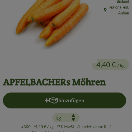
Bioland
Getränke
regional eig.
, Herkunft:
Anbau
Alles Andere
Jungpflanzen
Apfelbacher Kiste
4,40 €
/ kg
Landwirtschaft
Hofladen
APFELBACHERs Möhren
Gärtnerei
hinzufügen
Produkt zum Warenkorb hinzufü
Feste
Infos
#300
4,40 €
/ kg
7% MwSt
Handelsklasse II