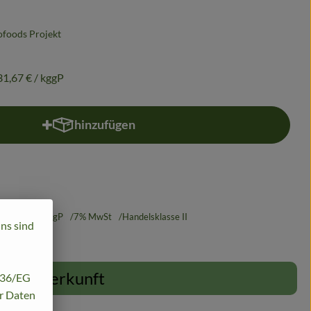
iofoods Projekt
31,67 €
/ kggP
hinzufügen
Produkt zum Warenkorb hinzufügen
131,67 €
/ kggP
7% MwSt
Handelsklasse II
uns sind
Herkunft
/136/EG
hr Daten