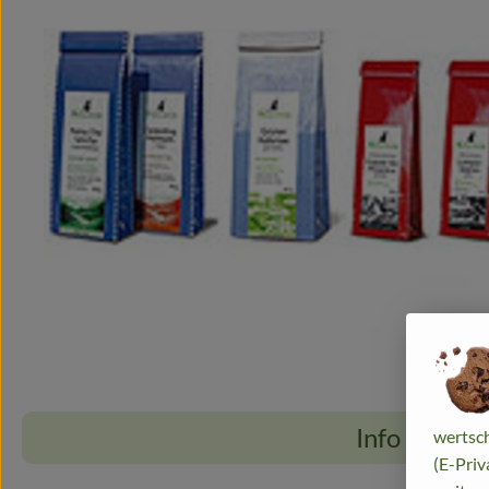
Info
wertsch
(E-Priv