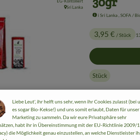
30gr
EG-Kontolliert
Sri Lanka
, Herkunft:
i Sri Lanka , SOFA / B
3,95 €
/ Stück
1
Stück
#10500
3,95 €
/ Stück
Liebe Leut', ihr helft uns sehr, wenn ihr Cookies zulasst (bei 
es sogar Bio-Kekse!) und uns somit erlaubt, Daten für unser
Marketing zu sammeln. Da wir eure Privatsphäre sehr
ätzen, habt ihr in Übereinstimmung mit der EU-Richtlinie 2009
acy) die Möglichkeit genau einzustellen, an welche Dienstleister i