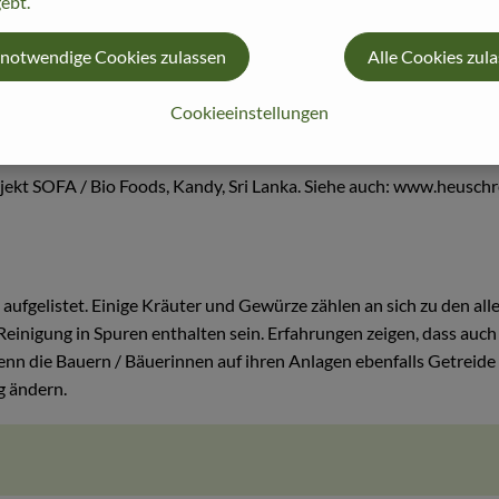
ebt.
 notwendige Cookies zulassen
Alle Cookies zul
Cookieeinstellungen
t SOFA / Bio Foods, Kandy, Sri Lanka. Siehe auch: www.heuschre
 aufgelistet. Einige Kräuter und Gewürze zählen an sich zu den aller
er Reinigung in Spuren enthalten sein. Erfahrungen zeigen, dass a
enn die Bauern / Bäuerinnen auf ihren Anlagen ebenfalls Getreide
g ändern.