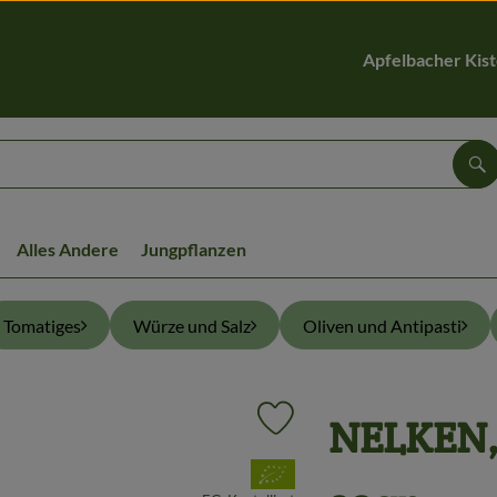
Apfelbacher Kis
Su
Alles Andere
Jungpflanzen
Tomatiges
Würze und Salz
Oliven und Antipasti
NELKEN,
Produkt zu Favouriten hinzufüg
, Verband: