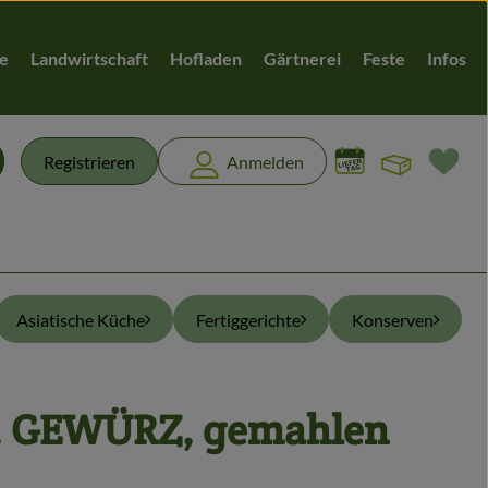
te
Landwirtschaft
Hofladen
Gärtnerei
Feste
Infos
Warenk
L
Registrieren
Anmelden
chen
Asiatische Küche
Fertiggerichte
Konserven
 GEWÜRZ, gemahlen
en