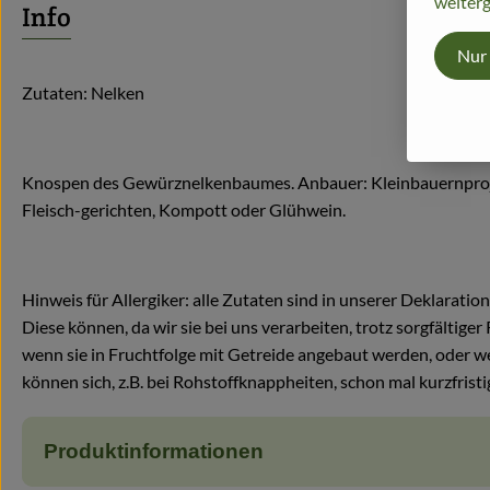
weiterg
Info
Nur
Zutaten: Nelken
Knospen des Gewürznelkenbaumes. Anbauer: Kleinbauernprojek
Fleisch-gerichten, Kompott oder Glühwein.
Hinweis für Allergiker: alle Zutaten sind in unserer Deklaration
Diese können, da wir sie bei uns verarbeiten, trotz sorgfältig
wenn sie in Fruchtfolge mit Getreide angebaut werden, oder w
können sich, z.B. bei Rohstoffknappheiten, schon mal kurzfristi
Produktinformationen