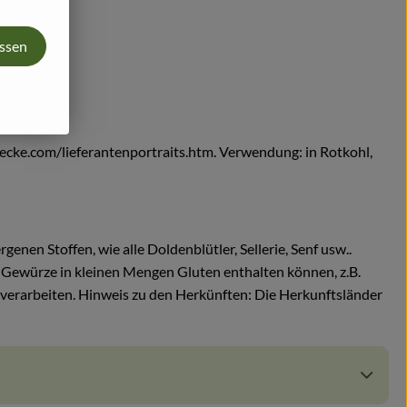
assen
cke.com/lieferantenportraits.htm. Verwendung: in Rotkohl,
genen Stoffen, wie alle Doldenblütler, Sellerie, Senf usw..
uch Gewürze in kleinen Mengen Gluten enthalten können, z.B.
 verarbeiten. Hinweis zu den Herkünften: Die Herkunftsländer