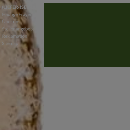
(LIEFER-)SERVICE
Häufige Fragen
Über uns
Stellenangebote
Reklamation
Sitemap