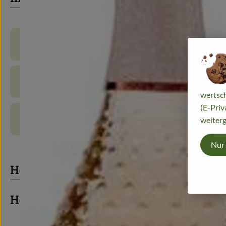
Produktinformationen
Zutaten
wertsch
(E-Priv
Produktdatenblatt
weiterg
Nur
Herkunft
Hersteller: PIZ