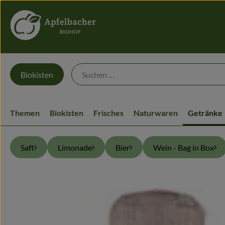
Biokisten
Themen
Biokisten
Frisches
Naturwaren
Getränke
Saft
Limonade
Bier
Wein - Bag in Box