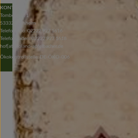
KONTAKT
Tombergstr. 1
53332 Bornheim
Telefon Abo: 02222 927 1616
Telefon Laden: 02222 927 1618
hof[at]bioland-apfelbacher.de
Ökokontrollstelle: DE-ÖKO-006