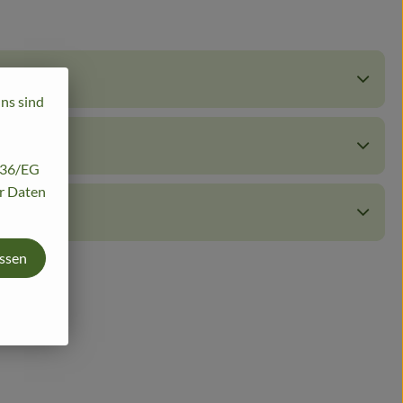
uns sind
/136/EG
hr Daten
assen