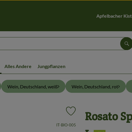
Apfelbacher Kis
Su
Alles Andere
Jungpflanzen
Wein, Deutschland, weiß
Wein, Deutschland, rot
Rosato Sp
Produkt zu Favouriten hinzufügen
, Kontrollstelle:
IT-BIO-005