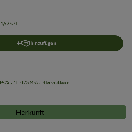
4,92 €
/ l
hinzufügen
Produkt zum Warenkorb hinzufügen
14,92 €
/ l
19% MwSt
Handelsklasse -
Herkunft