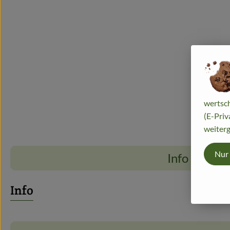
wertsch
(E-Priv
weiterg
Nur
Info
Info