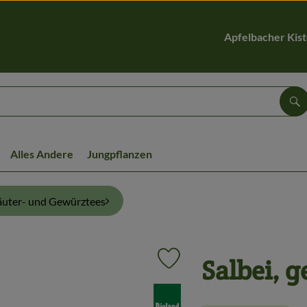
Apfelbacher Kis
Su
Alles Andere
Jungpflanzen
äuter- und Gewürztees
Salbei, g
Produkt zu Favouriten hinzufüge
, Verband: