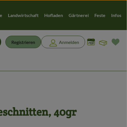
te
Landwirtschaft
Hofladen
Gärtnerei
Feste
Infos
Warenk
L
Registrieren
Anmelden
chen
eschnitten, 40gr
n