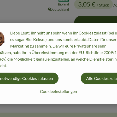
3,05 €
Bioland
/ Stück
76
Deutschland
, Herkunft:
Liebe Leut', ihr helft uns sehr, wenn ihr Cookies zulasst (bei 
Stück
es sogar Bio-Kekse!) und uns somit erlaubt, Daten für unser
Marketing zu sammeln. Da wir eure Privatsphäre sehr
ätzen, habt ihr in Übereinstimmung mit der EU-Richtlinie 2009
#14877
3,05 €
/ Stück
acy) die Möglichkeit genau einzustellen, an welche Dienstleister i
ebt.
 notwendige Cookies zulassen
Alle Cookies zul
Cookieeinstellungen