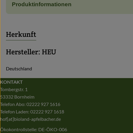
Produktinformationen
Herkunft
Hersteller: HEU
Deutschland
KONTAKT
Tombergstr. 1
53332 Bornheim
Telefon Abo: 02222 927 1616
Telefon Laden: 02222 927 1618
hof[at]bioland-apfelbacher.de
Ökokontrollstelle: DE-ÖKO-006