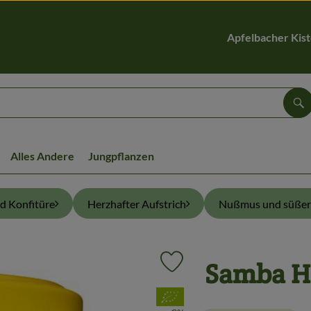
Apfelbacher Kis
Su
Alles Andere
Jungpflanzen
nd Konfitüre
Herzhafter Aufstrich
Nußmus und süßer 
Samba H
Produkt zu Favouriten hinzufüg
, Verband: