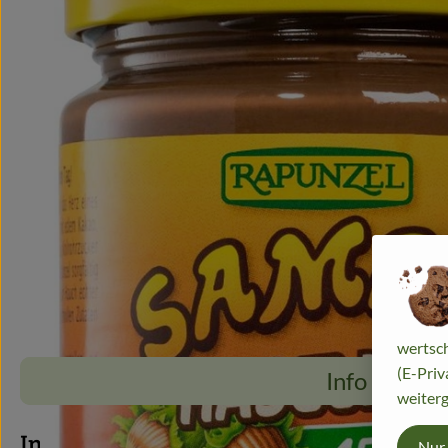
wertsch
(E-Priv
Info
weiterg
Info
Nur