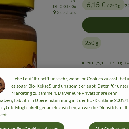
C%
6,15 €
/ 250 g
24
, Kontrollstelle:
DE-ÖKO-006
Deutschland
, Herkunft:
250 g
#9901
6,15 €
/ 250 g
2
Liebe Leut', ihr helft uns sehr, wenn ihr Cookies zulasst (bei 
es sogar Bio-Kekse!) und uns somit erlaubt, Daten für unser
Marketing zu sammeln. Da wir eure Privatsphäre sehr
ätzen, habt ihr in Übereinstimmung mit der EU-Richtlinie 2009
acy) die Möglichkeit genau einzustellen, an welche Dienstleister i
ebt.
 notwendige Cookies zulassen
Alle Cookies zul