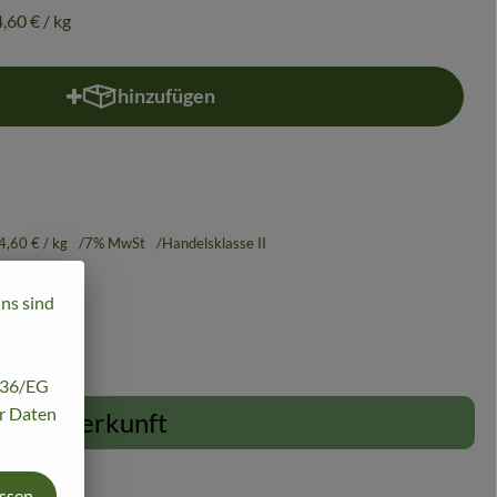
,60 €
/ kg
hinzufügen
Produkt zum Warenkorb hinzufügen
4,60 €
/ kg
7% MwSt
Handelsklasse II
uns sind
/136/EG
hr Daten
Herkunft
assen