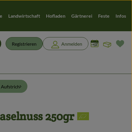
te
Landwirtschaft
Hofladen
Gärtnerei
Feste
Infos
Warenk
L
Registrieren
Anmelden
chen
Aufstrich
aselnuss 250gr
en