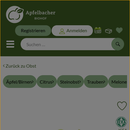
Warenk
Registrieren
Anmelden
Link
Mobiles Menu öffnen oder sch
Suche
Zurück zu Obst
Biokisten
Äpfel/Birnen
Citrus
Steinobst
Trauben
Melonen
Themen
Biokisten
Pr
Frisches
, Verband:
Naturwaren