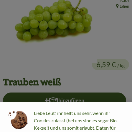
ICEA
Getränke
Italien
, Herkunf
Alles Andere
Jungpflanzen
Apfelbacher Kiste
6,59 €
/ kg
Landwirtschaft
Hofladen
Trauben weiß
Gärtnerei
hinzufügen
Produkt zum Warenkorb hinzufü
Feste
Liebe Leut', ihr helft uns sehr, wenn ihr
Infos
kg
Cookies zulasst (bei uns sind es sogar Bio-
Kekse!) und uns somit erlaubt, Daten für
#1722
6,59 €
/ kg
7% MwSt
Handelsklasse II