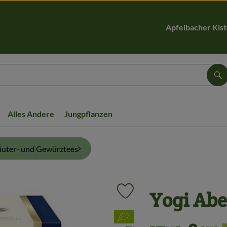
Apfelbacher Kis
Su
Alles Andere
Jungpflanzen
äuter- und Gewürztees
Yogi Abe
Produkt zu Favouriten hinzufüg
, Verband: