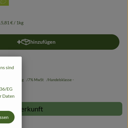
15,81 €
/ 1kg
hinzufügen
Produkt zum Warenkorb hinzufügen
uns sind
115,81 €
/ 1kg
7% MwSt
Handelsklasse -
/136/EG
hr Daten
Herkunft
assen