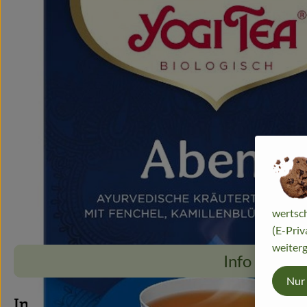
wertsch
(E-Priv
weiterg
Info
Nur
Info