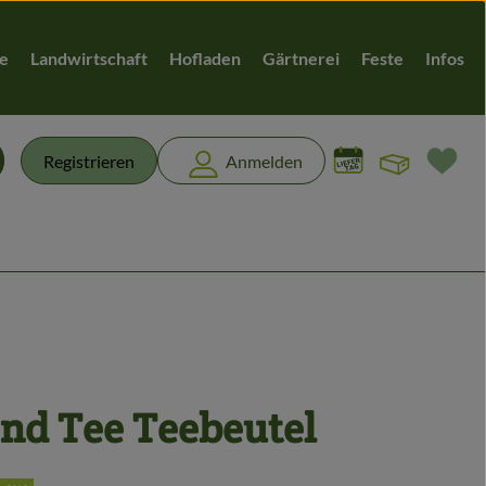
te
Landwirtschaft
Hofladen
Gärtnerei
Feste
Infos
Warenk
L
Registrieren
Anmelden
chen
nd Tee Teebeutel
en