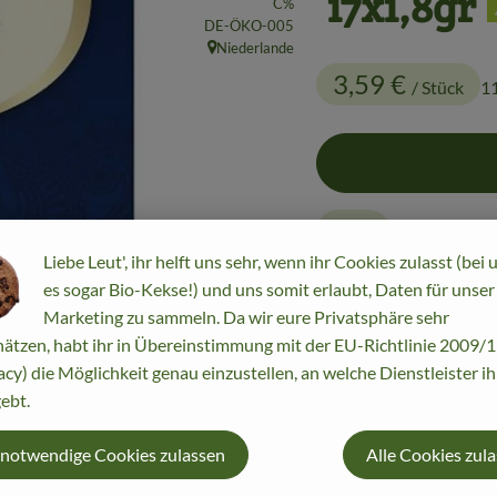
17x1,8gr
C%
, Kontrollstelle:
DE-ÖKO-005
Niederlande
, Herkunft:
3,59 €
/ Stück
1
Stück
Liebe Leut', ihr helft uns sehr, wenn ihr Cookies zulasst (bei 
es sogar Bio-Kekse!) und uns somit erlaubt, Daten für unser
#14910
3,59 €
/ Stück
Marketing zu sammeln. Da wir eure Privatsphäre sehr
ätzen, habt ihr in Übereinstimmung mit der EU-Richtlinie 2009
acy) die Möglichkeit genau einzustellen, an welche Dienstleister i
ebt.
 notwendige Cookies zulassen
Alle Cookies zul