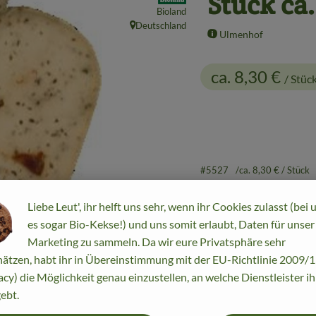
Stück ca
Bioland
Deutschland
, Herkunft:
Ulmenhof
ca. 8,30 €
/ Stüc
#5527
ca. 8,30 €
/ Stück
Richtpreis,
Dieser Artikel w
Liebe Leut', ihr helft uns sehr, wenn ihr Cookies zulasst (bei 
es sogar Bio-Kekse!) und uns somit erlaubt, Daten für unser
Marketing zu sammeln. Da wir eure Privatsphäre sehr
ätzen, habt ihr in Übereinstimmung mit der EU-Richtlinie 2009
acy) die Möglichkeit genau einzustellen, an welche Dienstleister i
ebt.