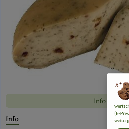
Info
wertsch
(E-Priv
Info
weiterg