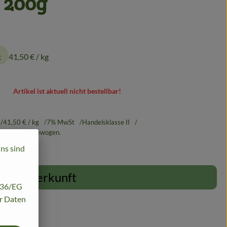
. 200g
k
41,50 €
/ kg
Artikel ist aktuell nicht bestellbar!
41,50 €
/ kg
7% MwSt
Handelsklasse II
ird genau eingewogen.
uns sind
Herkunft
/136/EG
hr Daten