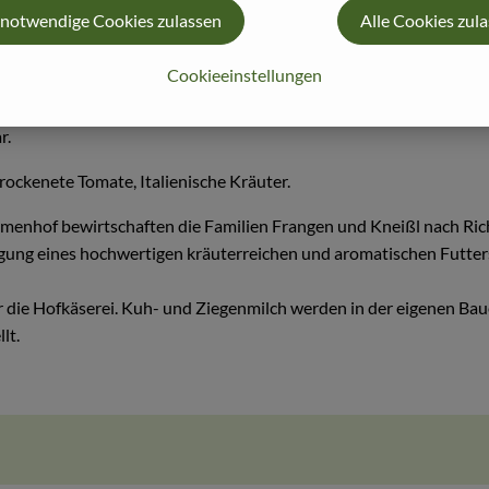
 notwendige Cookies zulassen
Alle Cookies zul
Cookieeinstellungen
r.
rockenete Tomate, Italienische Kräuter.
Ulmenhof bewirtschaften die Familien Frangen und Kneißl nach Rich
ugung eines hochwertigen kräuterreichen und aromatischen Futters
r die Hofkäserei. Kuh- und Ziegenmilch werden in der eigenen Baue
lt.