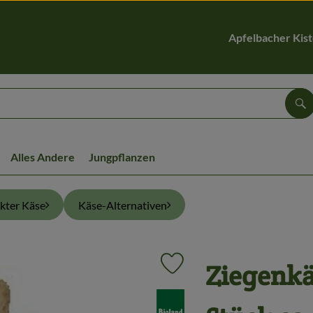
Apfelbacher Kis
Su
Alles Andere
Jungpflanzen
kter Käse
Käse-Alternativen
Ziegenkä
Produkt zu Favouriten hinzufüge
, Verband: