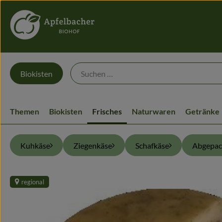
Biokisten
Themen
Biokisten
Frisches
Naturwaren
Getränke
Kuhkäse
Ziegenkäse
Schafkäse
Abgepac
regional