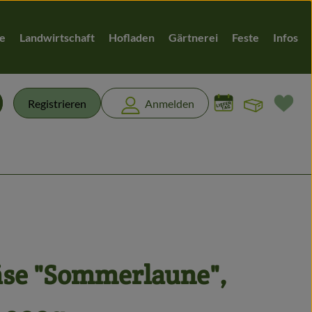
te
Landwirtschaft
Hofladen
Gärtnerei
Feste
Infos
Warenk
L
Registrieren
Anmelden
chen
se "Sommerlaune",
n