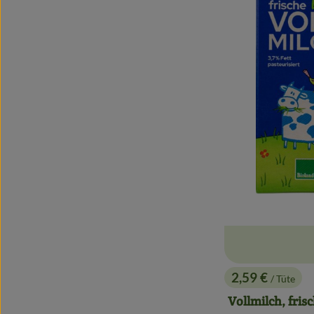
2,59 €
/ Tüte
, Preis:
Vollmilch, fris