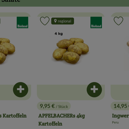
, Verband:
, Verband:
regional
Favouriten hinzufügen
Produkt zu Favouriten hinzufügen
Pr
Produkt zum Warenkorb hinzufügen
Produkt zum War
9,95 €
14,95
/ Stück
, Preis:
, Preis
Kartoffeln
APFELBACHERs 4kg
Ingwer
Peru
Kartoffeln
, Herkunft: