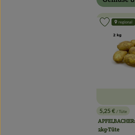
regional
Produkt zu 
5,25 €
/ Tüte
, Preis:
APFELBACHERs 
2kg-Tüte