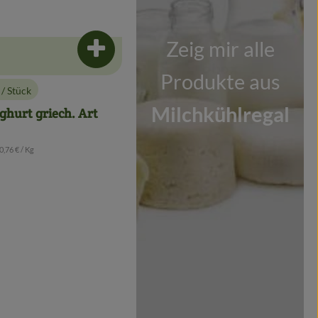
Zeig mir alle
Produkt zum Warenkorb hinzufügen
Produkte aus
€
/ Stück
:
Milchkühlregal
ghurt griech. Art
 Referenzpreis:
0,76 €
/ Kg