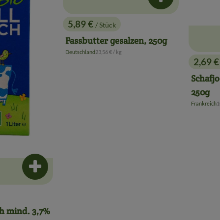
5,89 €
/ Stück
, Preis:
Fassbutter gesalzen, 250g
, Referenzpreis:
Deutschland
23,56 €
/ kg
, Herkunft:
2,69 
, Preis
Schafjo
250g
,
Frankreich
1
, Herkunft:
Produkt zum Warenkorb hinzufügen
ch mind. 3,7%