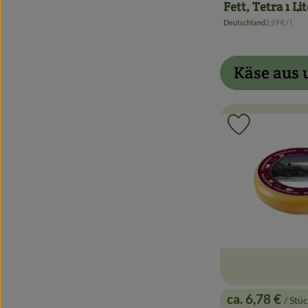
Fett, Tetra 1 Li
, Referenzpre
Deutschland
2,59 €
/ l
, Herkunft:
Käse aus 
Produkt zu 
ca. 6,78 €
/ Stü
, Preis: