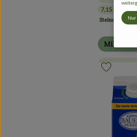
weiterg
7,15 €
/ Laib
, Preis:
Nur
Steinofen 1000
Milchkühl
Produkt zu 