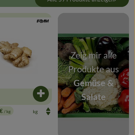
, Verband:
odukt zu Favouriten hinzufügen
Zeig mir alle
Produkte aus
Gemüse &
Salate
enkorb hinzufügen
Produkt zum Warenkorb hinzufügen
 €
/ kg
: