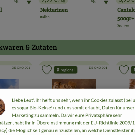
/ kg
, Preis:
, Preis
l
Nektarinen
Cantal
Italien
500gr+
, Herkunft:
Spanien
, Herkunft:
ckwaren & Zutaten
, Kontrollstelle:
, Kontrollstelle:
DE-ÖKO-001
DE-ÖKO-001
regional
Favouriten hinzufügen
Produkt zu Favouriten hinzufügen
Pr
Liebe Leut', ihr helft uns sehr, wenn ihr Cookies zulasst (bei 
es sogar Bio-Kekse!) und uns somit erlaubt, Daten für unser
Marketing zu sammeln. Da wir eure Privatsphäre sehr
ätzen, habt ihr in Übereinstimmung mit der EU-Richtlinie 2009
Produkt zum Warenkorb hinzufügen
Produkt zum War
acy) die Möglichkeit genau einzustellen, an welche Dienstleister i