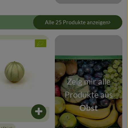
Alle 25 Produkte anzeigen
, Verband:
odukt zu Favouriten hinzufügen
Zeig mir alle
Produkte aus
Obst
enkorb hinzufügen
Produkt zum Warenkorb hinzufügen
€