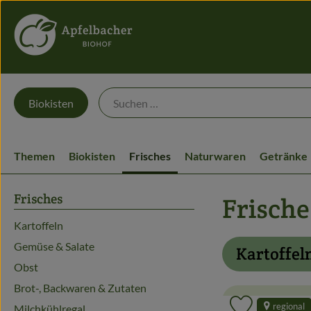
Biokisten
Themen
Biokisten
Frisches
Naturwaren
Getränke
Frisches
Frische
Kartoffeln
Gemüse & Salate
Kartoffel
Obst
Brot-, Backwaren & Zutaten
regional
Milchkühlregal