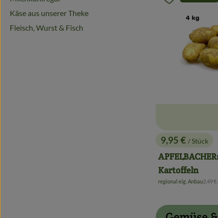
Produkt zu 
Käse aus unserer Theke
Fleisch, Wurst & Fisch
9,95 €
/ Stück
, Preis:
APFELBACHERs
Kartoffeln
, Refe
regional eig. Anbau
2,49 €
, Herkunft:
Gemüse & 