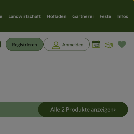
te
Landwirtschaft
Hofladen
Gärtnerei
Feste
Infos
Warenk
L
Registrieren
Anmelden
chen
Alle 2 Produkte anzeigen