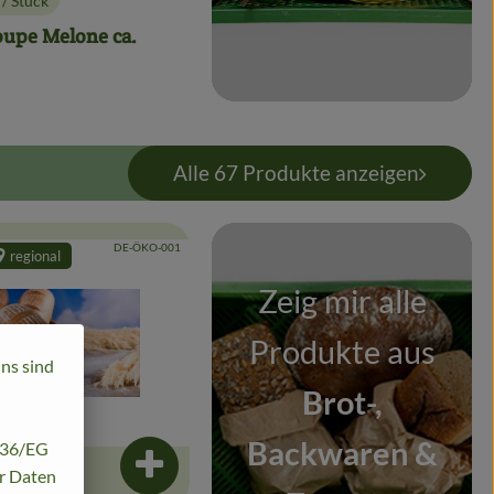
/ Stück
:
oupe Melone ca.
Alle 67 Produkte anzeigen
, Kontrollstelle:
DE-ÖKO-001
regional
odukt zu Favouriten hinzufügen
Zeig mir alle
Produkte aus
uns sind
Brot-,
Backwaren &
/136/EG
enkorb hinzufügen
Produkt zum Warenkorb hinzufügen
hr Daten