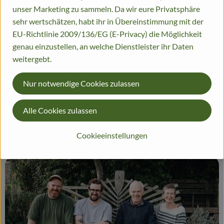
anbieten.
unser Marketing zu sammeln. Da wir eure Privatsphäre
sehr wertschätzen, habt ihr in Übereinstimmung mit der
Langjährige Erfahrung liefert dir schmackhafte und gesunde
EU-Richtlinie 2009/136/EG (E-Privacy) die Möglichkeit
Lebensmittel in hoher Qualität. Mit unserem Gemüse-Abo,
genau einzustellen, an welche Dienstleister ihr Daten
unserem Hofladen und dem Selbst-Pflückgarten kannst du
weitergebt.
unsere Ernte ganz flexibel genießen – regional, nachhaltig und
immer frisch vom Hof.
Nur notwendige Cookies zulassen
Alle Cookies zulassen
Mehr erfahren
Cookieeinstellungen