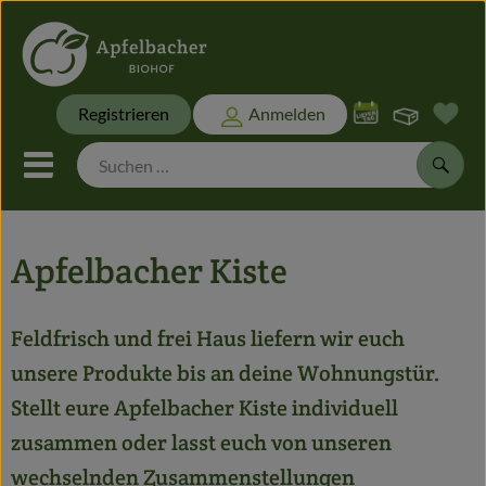
Warenk
Registrieren
Anmelden
Link
Mobiles Menu öffnen oder sch
Suche
Biokisten
Apfelbacher Kiste
Themen
Feldfrisch und frei Haus liefern wir euch
Biokisten
unsere Produkte bis an deine Wohnungstür.
Stellt eure Apfelbacher Kiste individuell
Frisches
zusammen oder lasst euch von unseren
Naturwaren
wechselnden Zusammenstellungen