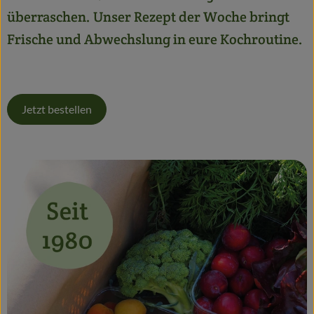
Getränke
überraschen. Unser Rezept der Woche bringt
Frische und Abwechslung in eure Kochroutine.
Alles Andere
Jungpflanzen
Jetzt bestellen
Apfelbacher Kiste
Landwirtschaft
Hofladen
Gärtnerei
Feste
Infos