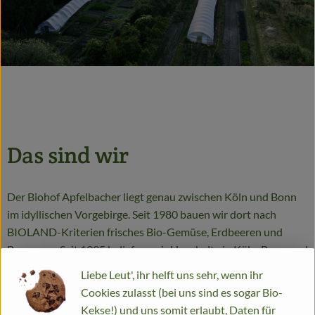
Das sind wir
Der Biohof Apfelbacher liegt genau zwischen Köln und Bonn
im idyllischen Vorgebirge. Seit 1980 bauen wir dort nach
BIOLAND-Kriterien frisches Bio-Gemüse, Erdbeeren und
Beeren an. Seit 1995 beliefern wir Haushalte in Köln, Bonn und
Umgebung mit unseren Gemüsekisten. Auf unseren Feldern
Liebe Leut', ihr helft uns sehr, wenn ihr
und in unseren Gewächshäusern wächst eine große Vielfalt an
Cookies zulasst (bei uns sind es sogar Bio-
saisonalen Produkten, die wir dir direkt und ohne Umwege
Kekse!) und uns somit erlaubt, Daten für