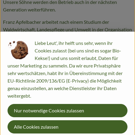
Unsere Söhne werden den Betrieb auch in der nächsten
Generation weiterführen.
Franz Apfelbacher arbeitet nach einem Studium der
Waldwirtschaft, Landespflege und Umwelt in der Organisation
unseres Lieferdienstes mit.
Liebe Leut', ihr helft uns sehr, wenn ihr
Johann Apfelbacher hat Geographie des Globalen Wandels
Cookies zulasst (bei uns sind es sogar Bio-
studiert. Er arbeitet im Gemüsebau und gestaltet neben der
Kekse!) und uns somit erlaubt, Daten für
Selbst-Pflücke und dem Garten rund um unseren Hof auch
unser Marketing zu sammeln. Da wir eure Privatsphäre
gemeinsam mit seinem Bruder die Homepage, Flyer und
sehr wertschätzen, habt ihr in Übereinstimmung mit der
Infomaterialien.
EU-Richtlinie 2009/136/EG (E-Privacy) die Möglichkeit
genau einzustellen, an welche Dienstleister ihr Daten
Unsere Tochter Lisa arbeitet freiberuflich als
weitergebt.
Wissenschaftsillustratorin und berät uns in allen
gestalterischen Fragen.
Nur notwendige Cookies zulassen
Unsere Enkelkinder Antonia, Matti, Klara und Tilda lieben den
Alle Cookies zulassen
Hofladen und Garten. In den Ferien helfen sie gerne beim
Kistenpacken und würden am liebsten schon jetzt den