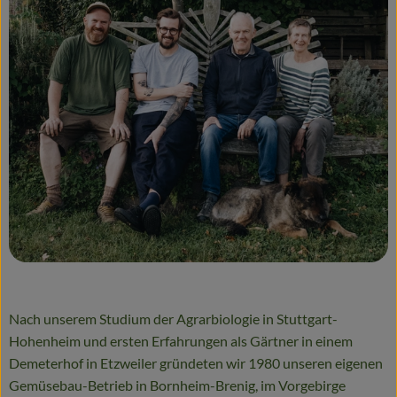
Getränke
Alles Andere
Jungpflanzen
Apfelbacher Kiste
Landwirtschaft
Hofladen
Gärtnerei
Feste
Nach unserem Studium der Agrarbiologie in Stuttgart-
Hohenheim und ersten Erfahrungen als Gärtner in einem
Infos
Demeterhof in Etzweiler gründeten wir 1980 unseren eigenen
Gemüsebau-Betrieb in Bornheim-Brenig, im Vorgebirge