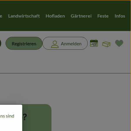
te
Landwirtschaft
Hofladen
Gärtnerei
Feste
Infos
Warenk
L
Registrieren
Anmelden
chen
 Kunde?
uns sind