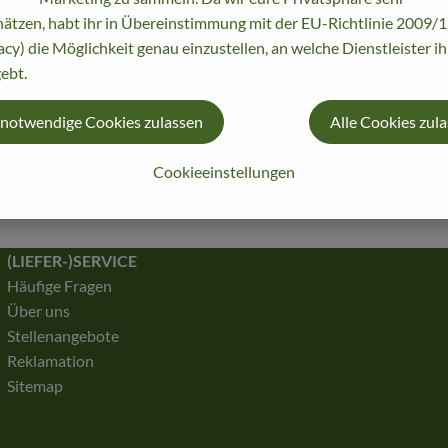
 im Handumdrehen und
ätzen, habt ihr in Übereinstimmung mit der EU-Richtlinie 2009
kokiste!
acy) die Möglichkeit genau einzustellen, an welche Dienstleister i
ebt.
 notwendige Cookies zulassen
Alle Cookies zul
Jetzt einlo
registrieren
Cookieeinstellungen
Passwort ver
(LIEFER-)SERVICE
Häufige Fragen
Über uns
Stellenangebote
Reklamation
Sitemap