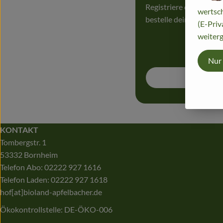
Registriere dich hier
wertsch
bestelle deine erste Ö
(E-Priv
weiterg
Nur
Jetzt 
KONTAKT
Tombergstr. 1
53332 Bornheim
Telefon Abo: 02222 927 1616
Telefon Laden: 02222 927 1618
hof[at]bioland-apfelbacher.de
Ökokontrollstelle: DE-ÖKO-006