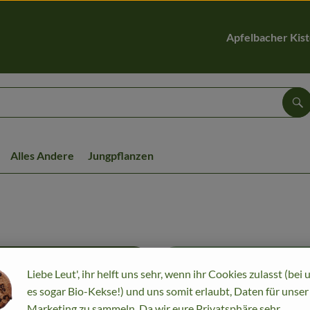
Apfelbacher Kis
Su
Alles Andere
Jungpflanzen
Du bist schon
Liebe Leut', ihr helft uns sehr, wenn ihr Cookies zulasst (bei 
es sogar Bio-Kekse!) und uns somit erlaubt, Daten für unser
Marketing zu sammeln. Da wir eure Privatsphäre sehr