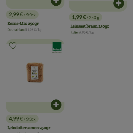
Produkt zum Warenkorb hinzufügen
Produk
2,99 €
/ Stück
1,99 €
, Preis:
/ 250 g
, Preis:
Kerne-Mix 250gr
Leinsaat braun 250gr
, Referenzpreis:
Deutschland
11,96 €
/ kg
, Herkunft:
, Referenzpreis:
Italien
7,96 €
/ kg
, Herkunft:
, Verband:
Produkt zu Favouriten hinzufügen
, Kontrollstelle:
DE-ÖKO-022
Produkt zum Warenkorb hinzufügen
4,99 €
/ Stück
, Preis:
Leindottersamen 250gr