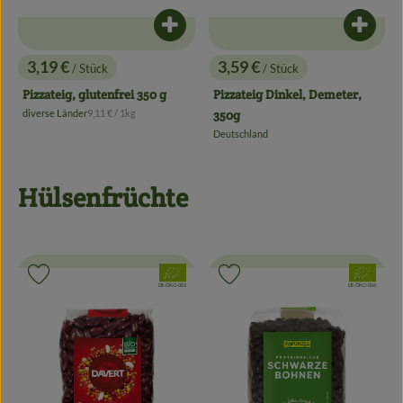
Produkt zum Warenkorb hinzufügen
Produk
3,19 €
3,59 €
/ Stück
/ Stück
, Preis:
, Preis:
Pizzateig, glutenfrei 350 g
Pizzateig Dinkel, Demeter,
, Referenzpreis:
diverse Länder
9,11 €
/ 1kg
350g
, Herkunft:
Deutschland
, Herkunft:
Hülsenfrüchte
, Verband:
, Verband:
Produkt zu Favouriten hinzufügen
Produkt zu Favouriten hinzufügen
, Kontrollstelle:
, Kontrollstelle:
DE-ÖKO-001
DE-ÖKO-006