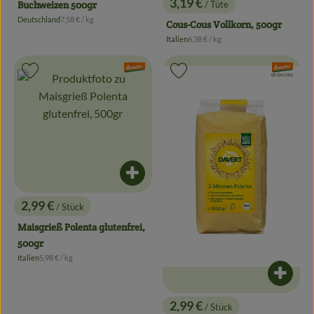
3,19 €
/ Tüte
Buchweizen 500gr
, Preis:
, Referenzpreis:
Deutschland
7,58 €
/ kg
Cous-Cous Vollkorn, 500gr
, Herkunft:
, Referenzpreis:
Italien
6,38 €
/ kg
, Herkunft:
, Verband:
, Verband:
Produkt zu Favouriten hinzufügen
Produkt zu Favouriten hinzufügen
, Kontrollstelle:
DE-ÖKO-001
Produkt zum Warenkorb hinzufügen
2,99 €
/ Stück
, Preis:
Maisgrieß Polenta glutenfrei,
500gr
, Referenzpreis:
Italien
5,98 €
/ kg
, Herkunft:
Produk
2,99 €
/ Stück