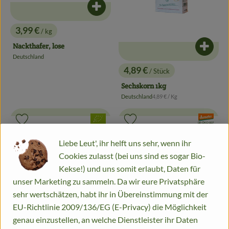
Produkt zum Warenkorb hinzufügen
3,99 €
/ kg
, Preis:
Nackthafer, lose
Produk
Deutschland
, Herkunft:
4,89 €
/ Stück
, Preis:
Sechskorn 1kg
, Referenzpreis:
Deutschland
4,89 €
/ Kg
, Herkunft:
, Verband:
, Verband:
Produkt zu Favouriten hinzufügen
Produkt zu Favouriten hinzufügen
, Kontrollstelle:
DE-ÖKO-007
, Kontrollstelle:
DE-ÖKO-001
Liebe Leut', ihr helft uns sehr, wenn ihr
Cookies zulasst (bei uns sind es sogar Bio-
Kekse!) und uns somit erlaubt, Daten für
unser Marketing zu sammeln. Da wir eure Privatsphäre
sehr wertschätzen, habt ihr in Übereinstimmung mit der
EU-Richtlinie 2009/136/EG (E-Privacy) die Möglichkeit
genau einzustellen, an welche Dienstleister ihr Daten
Produk