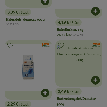
Produkt zum Warenkorb hinzufügen
3,09 €
/ Stück
Produk
, Preis:
Haferkleie, demeter 300 g
4,19 €
/ Stück
, Referenzpreis:
10,30 €
/ Kg
, Preis:
Haferflocken, 1 kg
, Referenzpreis:
Deutschland
4,19 €
/ Kg
, Herkunft:
, Verband:
, Verband:
Produkt zu Favouriten hinzufügen
Produkt zu Favouriten hinzufügen
, Kontrollstelle:
, Kontrollstelle:
DE-ÖKO-007
DE-ÖKO-007
Produk
2,49 €
/ Stück
, Preis:
Produkt zum Warenkorb hinzufügen
Hartweizengrieß Demeter,
2,29 €
500g
/ Stück
, Preis: