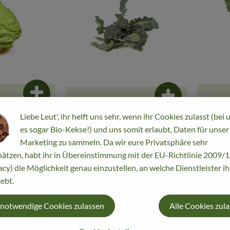
Produkt zum Warenkorb hinzufügen
Produkt zum War
Liebe Leut', ihr helft uns sehr, wenn ihr Cookies zulasst (bei 
2,30 
6,75 €
/ kg
, Preis
es sogar Bio-Kekse!) und uns somit erlaubt, Daten für unser
, Preis:
kleiner
Kohlra
APFELBACHERs Brokkoli
Marketing zu sammeln. Da wir eure Privatsphäre sehr
Niederland
r+
ätzen, habt ihr in Übereinstimmung mit der EU-Richtlinie 2009
regional eig. Anbau
, Herkunft:
, Herkunft:
acy) die Möglichkeit genau einzustellen, an welche Dienstleister i
ebt.
, Verband:
, Verband:
regional
Favouriten hinzufügen
Produkt zu Favouriten hinzufügen
Pr
 notwendige Cookies zulassen
Alle Cookies zul