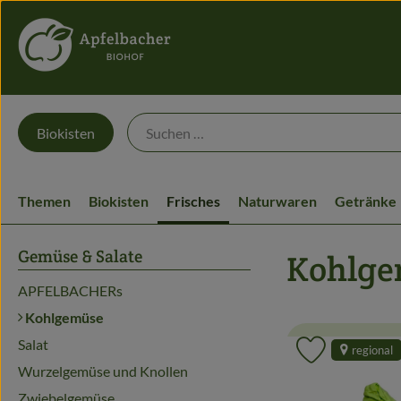
Biokisten
Themen
Biokisten
Frisches
Naturwaren
Getränke
Gemüse & Salate
Kohlge
APFELBACHERs
Kohlgemüse
Salat
regional
Produkt zu 
Wurzelgemüse und Knollen
Zwiebelgemüse