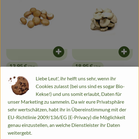
Getränke
Alles Andere
Jungpflanzen
Produkt zum Warenkorb hinzufügen
Produk
Apfelbacher Kiste
13,95 €
18,95 €
/ kg
/ kg
Landwirtschaft
, Preis:
, Preis:
Steinchampignons
Austernpilze
Liebe Leut', ihr helft uns sehr, wenn ihr
Hofladen
Deutschland
Deutschland
, Herkunft:
, Herkunft:
Cookies zulasst (bei uns sind es sogar Bio-
Kekse!) und uns somit erlaubt, Daten für
, Verband:
, Verband:
Gärtnerei
Produkt zu Favouriten hinzufügen
Produkt zu Favouriten hinzufügen
unser Marketing zu sammeln. Da wir eure Privatsphäre
sehr wertschätzen, habt ihr in Übereinstimmung mit der
Feste
EU-Richtlinie 2009/136/EG (E-Privacy) die Möglichkeit
Infos
genau einzustellen, an welche Dienstleister ihr Daten
weitergebt.