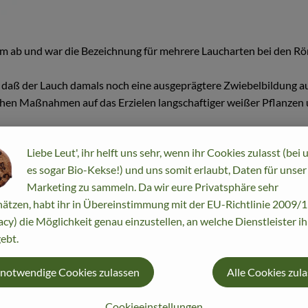
um ab und war die Bezeichnung für mehrere Laucharten bei den Röm
daß der Lauch damals noch eine ausgeprägtere Zwiebelbildung aufw
hen Maßnahmen auf das Erzielen langschaftiger weißer Pflanzen 
Liebe Leut', ihr helft uns sehr, wenn ihr Cookies zulasst (bei 
es sogar Bio-Kekse!) und uns somit erlaubt, Daten für unser
 mit Wachsschicht bedeckt - Insektenschutz; zur Samenreife 1,30 b
Marketing zu sammeln. Da wir eure Privatsphäre sehr
ätzen, habt ihr in Übereinstimmung mit der EU-Richtlinie 2009
acy) die Möglichkeit genau einzustellen, an welche Dienstleister i
ebt.
 (Perlzwiebel oder Ackerknoblauch) in Betracht, deren Urspung 
ammen aus der Zeit 1550 bis 1320 v.d.Z. in Ägypten. Im Mittelalte
 notwendige Cookies zulassen
Alle Cookies zul
Cookieeinstellungen