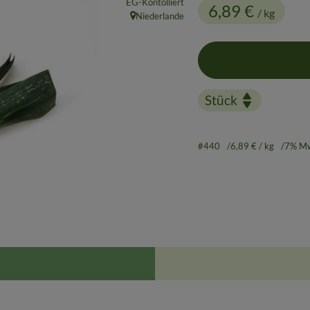
EG-Kontolliert
6,89 €
/ kg
Niederlande
, Herkunft:
#440
6,89 €
/ kg
7% M