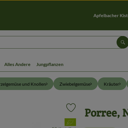
Apfelbacher Kis
Su
Alles Andere
Jungpflanzen
zelgemüse und Knollen
Zwiebelgemüse
Kräuter
Porree, 
Produkt zu Favouriten hinzufüg
, Verband: