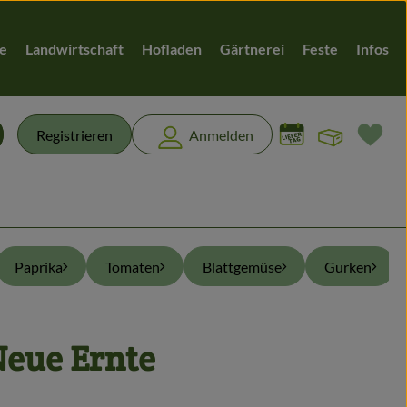
te
Landwirtschaft
Hofladen
Gärtnerei
Feste
Infos
Warenk
L
Registrieren
Anmelden
chen
Paprika
Tomaten
Blattgemüse
Gurken
Neue Ernte
en