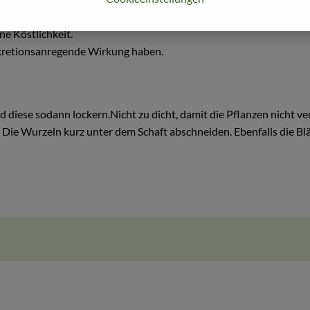
t Porree immer mehr Liebhaber. Er ist Bestandteil in jedem Supp
ne Köstlichkeit.
ekretionsanregende Wirkung haben.
diese sodann lockern.Nicht zu dicht, damit die Pflanzen nicht ver
Die Wurzeln kurz unter dem Schaft abschneiden. Ebenfalls die Blä