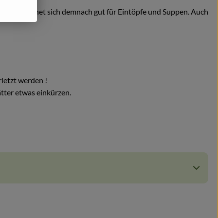
enbund, eignet sich demnach gut für Eintöpfe und Suppen. Auch
letzt werden !
tter etwas einkürzen.