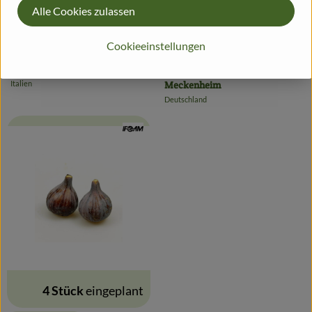
Alle Cookies zulassen
0.5 kg
eingeplant
0.4 kg
eingeplant
Cookieeinstellungen
7,99 €
5,85 €
/ kg
/ kg
, Preis:
, Preis:
Nektarinen
Regionale Zwetschgen aus
Italien
Meckenheim
, Herkunft:
Deutschland
, Herkunft:
, Verband:
4 Stück
eingeplant