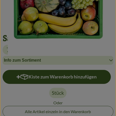
Getränke
Alles Andere
Jungpflanzen
Saisonobst 1kg
Apfelbacher Kiste
7,50 €
Landwirtschaft
Info zum Sortiment
Hofladen
Kiste zum Warenkorb hinzufügen
Kiste zum Warenkorb hinzufügen
Gärtnerei
Feste
Stück
Oder
Infos
Alle Artikel einzeln in den Warenkorb