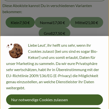
Diese Abokiste kannst Du in verschiedenen Varianten
bekommen:
Klein
7,50 €
Normal
17,00 €
Mittel
21,00 €
Groß
27,50 €
Liebe Leut', ihr helft uns sehr, wenn ihr
Diese Artikel sind zum Liefertermin
Do., 13.08.26
geplant.
Cookies zulasst (bei uns sind es sogar Bio-
Kekse!) und uns somit erlaubt, Daten für
regional
, Verband:
, Verband
unser Marketing zu sammeln. Da wir eure Privatsphäre
sehr wertschätzen, habt ihr in Übereinstimmung mit der
EU-Richtlinie 2009/136/EG (E-Privacy) die Möglichkeit
genau einzustellen, an welche Dienstleister ihr Daten
weitergebt.
Nur notwendige Cookies zulassen