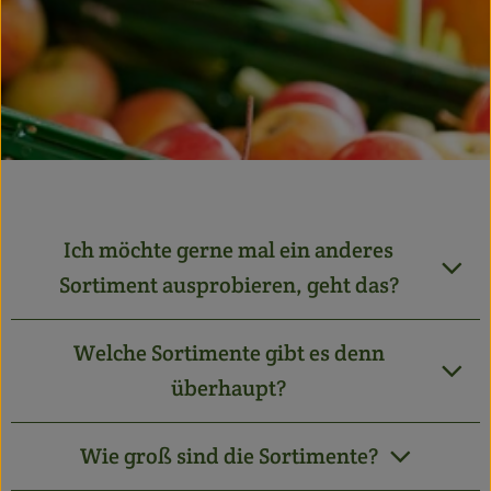
Getränke
Alles Andere
Jungpflanzen
Apfelbacher Kiste
Landwirtschaft
Ich möchte gerne mal ein anderes
Sortiment ausprobieren, geht das?
Hofladen
Gärtnerei
Welche Sortimente gibt es denn
überhaupt?
Feste
Infos
Wie groß sind die Sortimente?