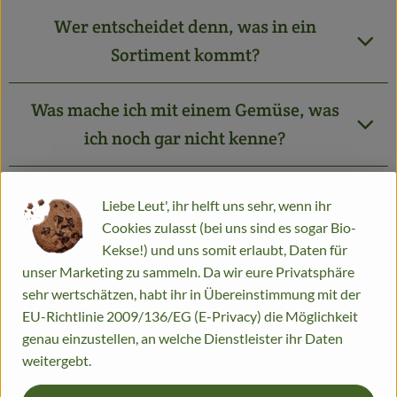
Wer entscheidet denn, was in ein
Sortiment kommt?
Was mache ich mit einem Gemüse, was
ich noch gar nicht kenne?
Es gibt Gemüse- und Obstsorten, die wir
Liebe Leut', ihr helft uns sehr, wenn ihr
überhaupt nicht essen, muss ich
Cookies zulasst (bei uns sind es sogar Bio-
deswegen auf eine Sortimentsbestellung
Kekse!) und uns somit erlaubt, Daten für
unser Marketing zu sammeln. Da wir eure Privatsphäre
verzichten?
sehr wertschätzen, habt ihr in Übereinstimmung mit der
EU-Richtlinie 2009/136/EG (E-Privacy) die Möglichkeit
Meine Kiste ist so eintönig, woran liegt
genau einzustellen, an welche Dienstleister ihr Daten
das?
weitergebt.