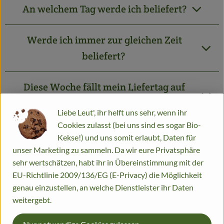
An welchem Tag werde ich beliefert?
Werde ich immer zur gleichen Zeit
beliefert?
Diese Woche fällt mein Liefertag auf
einen Feiertag, und jetzt?
Liebe Leut', ihr helft uns sehr, wenn ihr
Cookies zulasst (bei uns sind es sogar Bio-
Warum kommt meine Kiste nicht zur
Kekse!) und uns somit erlaubt, Daten für
gewohnten Zeit, obwohl mein Liefertag
unser Marketing zu sammeln. Da wir eure Privatsphäre
sehr wertschätzen, habt ihr in Übereinstimmung mit der
nicht auf den Feiertag fällt?
EU-Richtlinie 2009/136/EG (E-Privacy) die Möglichkeit
genau einzustellen, an welche Dienstleister ihr Daten
Muss ich zu Hause sein, wenn die
weitergebt.
Lieferung kommt?