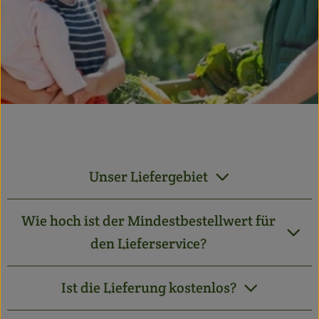
Getränke
Alles Andere
Apfelbacher Kiste
Landwirtschaft
Hofladen
Unser Liefergebiet
Gärtnerei
Wie hoch ist der Mindestbestellwert für
Feste
den Lieferservice?
Infos
Ist die Lieferung kostenlos?