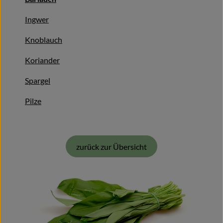
Getränke
Ingwer
Alles Andere
Knoblauch
Jungpflanzen
Koriander
Spargel
Apfelbacher Kiste
Pilze
Landwirtschaft
Hofladen
zurück zur Übersicht
Gärtnerei
Feste
Infos