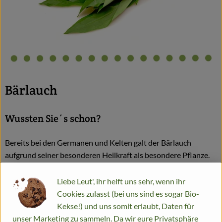
Bärlauch
Wussten Sie´s schon?
Bereits bei den Germanen und Kelten galt der Bärlauch
aufgrund seiner besonderen Heilkraft als besondere Pflanze.
Angeblich sollen die Blätter die erste Nahrung von Bären nach
dem Winterschlaf gewesen sein und ihnen wieder zu ihren
Liebe Leut', ihr helft uns sehr, wenn ihr
besonderen Kräften verholfen haben.
Cookies zulasst (bei uns sind es sogar Bio-
Kekse!) und uns somit erlaubt, Daten für
Wo kommt´s her?
unser Marketing zu sammeln. Da wir eure Privatsphäre