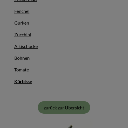
Getränke
Fenchel
Alles Andere
Gurken
Jungpflanzen
Zucchini
Artischocke
Apfelbacher Kiste
Bohnen
Landwirtschaft
Tomate
Hofladen
Kürbisse
Gärtnerei
Feste
zurück zur Übersicht
Infos