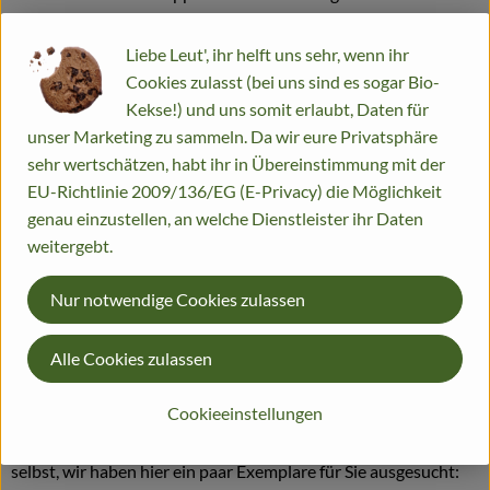
Kürbis eine Beere, der wegen seiner harten Schale zu den
sogenannten Panzerbeeren gehört.
Liebe Leut', ihr helft uns sehr, wenn ihr
Cookies zulasst (bei uns sind es sogar Bio-
Wo kommt´s her?
Kekse!) und uns somit erlaubt, Daten für
unser Marketing zu sammeln. Da wir eure Privatsphäre
Als eine der ältesten Kultur- und Nahrungspflanzen Amerikas
sehr wertschätzen, habt ihr in Übereinstimmung mit der
wurden die Speisekürbisse im 16. Jahrhundert von den
EU-Richtlinie 2009/136/EG (E-Privacy) die Möglichkeit
Portugiesen zu uns nach Europa gebracht. Inzwischen ist er
genau einzustellen, an welche Dienstleister ihr Daten
auf allen Kontinenten dieser Erde verbreitet und erfreut sich
weitergebt.
immer größerer Beliebtheit.
Nur notwendige Cookies zulassen
Wie sieht´s aus?
Alle Cookies zulassen
Kürbissalat, Kürbissuppe, gefüllte Kürbisse, süßer
Kürbiskuchen, Dessert und Konfitüre: Der Kürbis hat sich
Cookieeinstellungen
einen festen Platz in unserer Küche erobert. Und nicht zuletzt
ist er einfach wunderschön anzusehen. Überzeugen Sie sich
selbst, wir haben hier ein paar Exemplare für Sie ausgesucht: