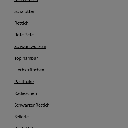
Getränke
Schalotten
Alles Andere
Rettich
Jungpflanzen
Rote Bete
Schwarzwurzeln
Apfelbacher Kiste
Topinambur
Landwirtschaft
Herbstrübchen
Hofladen
Pastinake
Gärtnerei
Radieschen
Feste
Schwarzer Rettich
Infos
Sellerie